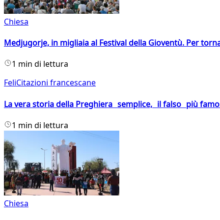
Chiesa
Medjugorje, in migliaia al Festival della Gioventù. Per torn
1 min di lettura
FeliCitazioni francescane
La vera storia della Preghiera semplice, il falso più fam
1 min di lettura
Chiesa