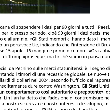
na di sospendere i dazi per 90 giorni a tutti i Paesi,
per lo stesso periodo, cioè 90 giorni i dazi decisi me
aio e alluminio
. «Gli Stati membri ci hanno dato il ma
 un portavoce Ue, indicando che l'intenzione di Bruxe
fasi: 15 aprile, 16 maggio e primo dicembre. «Ora abb
roci di Trump «prosegue, ma finché siamo in pausa 
 decisi da Pechino sulle merci statunitensi: è il segn
ando i timori di una recessione globale. Le nuove ta
liardi di dollari nel 2024, secondo l'Ufficio del rappr
 insolitamente dure contro Washington.
Gli Stati Uni
 un comportamento così autoritario e prepotente»
, d
ri Lin Jian ha detto che l'adozione di contromisure ne
 la nostra sicurezza e i nostri interessi di sviluppo, 
i controdazi cinesi all'84% a carico dei beni Usa.