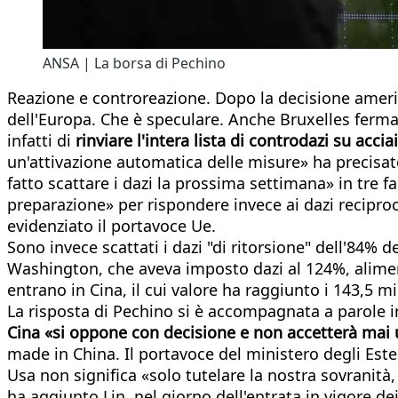
ANSA | La borsa di Pechino
Reazione e controreazione. Dopo la decisione america
dell'Europa. Che è speculare. Anche Bruxelles ferma 
infatti di
rinviare l'intera lista di controdazi su acci
un'attivazione automatica delle misure» ha precisato
fatto scattare i dazi la prossima settimana» in tre 
preparazione» per rispondere invece ai dazi recip
evidenziato il portavoce Ue.
Sono invece scattati i dazi "di ritorsione" dell'84%
Washington, che aveva imposto dazi al 124%, aliment
entrano in Cina, il cui valore ha raggiunto i 143,5 mi
La risposta di Pechino si è accompagnata a parole
Cina «si oppone con decisione e non accetterà mai
made in China. Il portavoce del ministero degli Este
Usa non significa «solo tutelare la nostra sovranità,
ha aggiunto Lin, nel giorno dell'entrata in vigore de