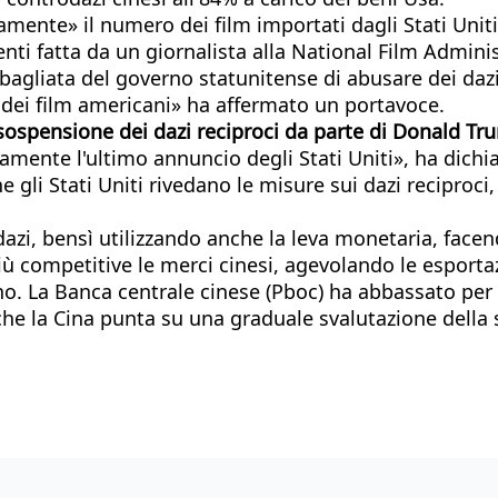
nte» il numero dei film importati dagli Stati Uniti 
enti fatta da un giornalista alla National Film Admini
bagliata del governo statunitense di abusare dei dazi
i dei film americani» ha affermato un portavoce.
 sospensione dei dazi reciproci da parte di Donald
amente l'ultimo annuncio degli Stati Uniti», ha dich
i Stati Uniti rivedano le misure sui dazi reciproci, s
zi, bensì utilizzando anche la leva monetaria, facend
 più competitive le merci cinesi, agevolando le espor
eno. La Banca centrale cinese (Pboc) ha abbassato per
 che la Cina punta su una graduale svalutazione della