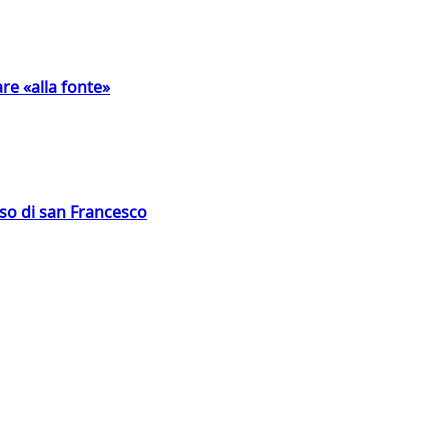
are «alla fonte»
oso di san Francesco