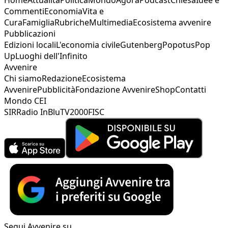
Commenti
Economia
Vita e
Cura
Famiglia
Rubriche
Multimedia
Ecosistema avvenire
Pubblicazioni
Edizioni locali
L'economia civile
Gutenberg
Popotus
Pop
Up
Luoghi dell'Infinito
Avvenire
Chi siamo
Redazione
Ecosistema
Avvenire
Pubblicità
Fondazione Avvenire
Shop
Contatti
Mondo CEI
SIR
Radio InBlu
TV2000
FISC
Segui Avvenire su