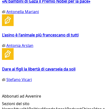
«Ai bambini di Gaza il Premio Nobel per la pace»
di
Antonella Mariani
L'asino è l'animale più francescano di tutti
di
Antonia Arslan
Dare ai figli la libertà di cavarsela da soli
di
Stefano Vicari
Abbonati ad Avvenire
Sezioni del sito
Home
Attualità
Politica
Mondo
Agorà
Podcast
Chiesa
Idee e