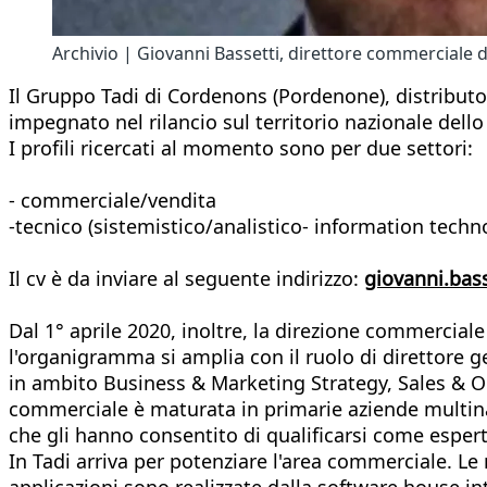
Archivio | Giovanni Bassetti, direttore commerciale 
Il Gruppo Tadi di Cordenons (Pordenone), distributor
impegnato nel rilancio sul territorio nazionale del
I profili ricercati al momento sono per due settori:
- commerciale/vendita
-tecnico (sistemistico/analistico- information techn
Il cv è da inviare al seguente indirizzo:
giovanni.bas
Dal 1° aprile 2020, inoltre, la direzione commerciale
l'organigramma si amplia con il ruolo di direttore ge
in ambito Business & Marketing Strategy, Sales & O
commerciale è maturata in primarie aziende multinazi
che gli hanno consentito di qualificarsi come esper
In Tadi arriva per potenziare l'area commerciale. Le
applicazioni sono realizzate dalla software house in