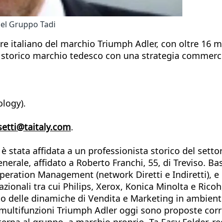
del Gruppo Tadi
e italiano del marchio Triumph Adler, con oltre 16 mi
lo storico marchio tedesco con una strategia commerc
ology).
setti@taitaly.com
.
 è stata affidata a un professionista storico del setto
nerale, affidato a Roberto Franchi, 55, di Treviso. Ba
peration Management (network Diretti e Indiretti), e
onali tra cui Philips, Xerox, Konica Minolta e Ricoh,
to delle dinamiche di Vendita e Marketing in ambient
 multifunzioni Triumph Adler oggi sono proposte corre
terna al gruppo, a marchio proprio, Ta Easy Folder, re