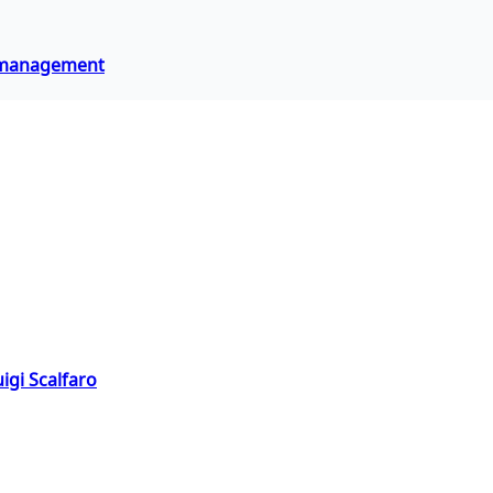
 e management
igi Scalfaro