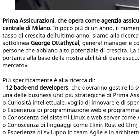
Prima Assicurazioni, che opera come agenzia assicurat
centrale di Milano.
In poco più di un anno, il numer
tasso di crescita dell’ultimo anno, siamo alla ricerc
sottolinea
George Ottathycal
, general manager e c
persone che abbiano alto potenziale di crescita. La 
portante alla base della nostra abilità di dare esec
mercato».
Più specificamente è alla ricerca di:
-
12 back-end developers
, che dovranno gestire lo s
una delle business unit più strategiche di Prima Ass
o Curiosità intellettuale, voglia di innovare e di s
o Esperienza di programmazione web e programmaz
o Conoscenza dei sistemi Linux e web server come
o Conoscenza di linguaggi come Elixir, Rust ed Elm;
o Esperienza di sviluppo in team Agile e in architet