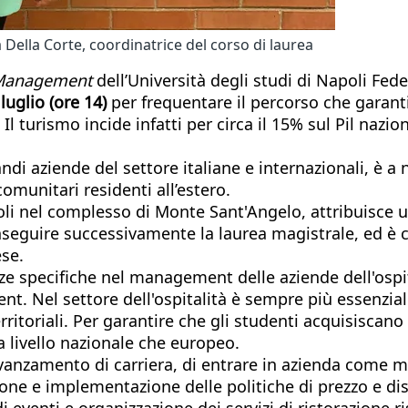
a Della Corte, coordinatrice del corso di laurea
 Management
dell’Università degli studi di Napoli Feder
 luglio (ore 14)
per frequentare il percorso che garan
 Il turismo incide infatti per circa il 15% sul Pil nazi
ndi aziende del settore italiane e internazionali, è 
comunitari residenti all’estero.
poli nel complesso di Monte Sant'Angelo, attribuisce 
onseguire successivamente la laurea magistrale, ed è
ese.
nze specifiche nel management delle aziende dell'ospit
el settore dell'ospitalità è sempre più essenziale 
erritoriali. Per garantire che gli studenti acquisisca
a livello nazionale che europeo.
 avanzamento di carriera, di entrare in azienda come
izione e implementazione delle politiche di prezzo e dis
 di eventi e organizzazione dei servizi di ristorazione 