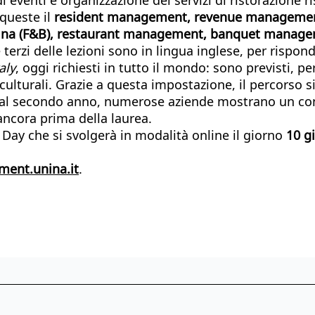
queste il
resident management, revenue managemen
cina (F&B), restaurant management, banquet manag
terzi delle lezioni sono in lingua inglese, per rispon
aly
, oggi richiesti in tutto il mondo: sono previsti,
ni culturali. Grazie a questa impostazione, il percors
re dal secondo anno, numerose aziende mostrano un conc
ancora prima della laurea.
n Day che si svolgerà in modalità online il giorno
10 g
ent.unina.it
.