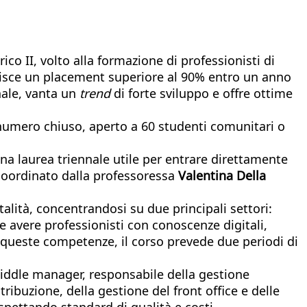
ico II, volto alla formazione di professionisti di
tisce un placement superiore al 90% entro un anno
onale, vanta un
trend
di forte sviluppo e offre ottime
a numero chiuso, aperto a 60 studenti comunitari o
una laurea triennale utile per entrare direttamente
 coordinato dalla professoressa
Valentina Della
alità, concentrandosi su due principali settori:
avere professionisti con conoscenze digitali,
no queste competenze, il corso prevede due periodi di
 middle manager, responsabile della gestione
tribuzione, della gestione del front office e delle
rispettando standard di qualità e costi.