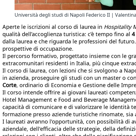
Università degli studi di Napoli Federico II | Valentin
Aperte le iscrizioni al corso di laurea in
Hospitality
qualità dell’accoglienza turistica: c’è tempo fino al
4
dalla laurea e che riguarda le professioni del futuro.
prospettive di occupazione.
Il percorso formativo, progettato insieme con le gra
extracomunitari residenti in Italia, più cinque extra
Il corso di laurea, con lezioni che si svolgono a Na
in azienda, proseguire gli studi con un master o c
Corte
, ordinario di Economia e Gestione delle Impr
Il corso intende offrire ai giovani laureati compete
Hotel Management e Food and Beverage Management. N
capacità di comunicare e di valorizzare le identità t
formazione presso aziende turistiche rinomate, sia 
I laureati avranno l'opportunità, con possibilità di
aziendale, dell'efficacia delle strategie, della defin
relazioni con i clienti, oltre che della pianificazione