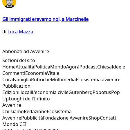
Gli immigrati eravamo noi, a Marcinelle
di
Luca Mazza
Abbonati ad Avvenire
Sezioni del sito
Home
Attualità
Politica
Mondo
Agorà
Podcast
Chiesa
Idee e
Commenti
Economia
Vita e
Cura
Famiglia
Rubriche
Multimedia
Ecosistema avvenire
Pubblicazioni
Edizioni locali
L'economia civile
Gutenberg
Popotus
Pop
Up
Luoghi dell'Infinito
Avvenire
Chi siamo
Redazione
Ecosistema
Avvenire
Pubblicità
Fondazione Avvenire
Shop
Contatti
Mondo CEI