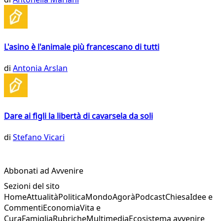
L'asino è l'animale più francescano di tutti
di
Antonia Arslan
Dare ai figli la libertà di cavarsela da soli
di
Stefano Vicari
Abbonati ad Avvenire
Sezioni del sito
Home
Attualità
Politica
Mondo
Agorà
Podcast
Chiesa
Idee e
Commenti
Economia
Vita e
Cura
Famiglia
Rubriche
Multimedia
Ecosistema avvenire