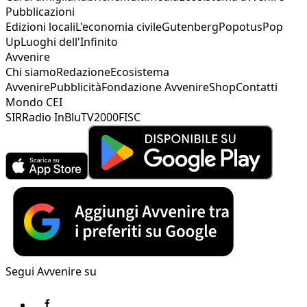
Pubblicazioni
Edizioni locali
L'economia civile
Gutenberg
Popotus
Pop
Up
Luoghi dell'Infinito
Avvenire
Chi siamo
Redazione
Ecosistema
Avvenire
Pubblicità
Fondazione Avvenire
Shop
Contatti
Mondo CEI
SIR
Radio InBlu
TV2000
FISC
Segui Avvenire su