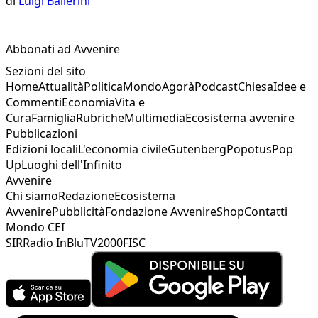
di
Luigi Ballerini
Abbonati ad Avvenire
Sezioni del sito
Home
Attualità
Politica
Mondo
Agorà
Podcast
Chiesa
Idee e
Commenti
Economia
Vita e
Cura
Famiglia
Rubriche
Multimedia
Ecosistema avvenire
Pubblicazioni
Edizioni locali
L'economia civile
Gutenberg
Popotus
Pop
Up
Luoghi dell'Infinito
Avvenire
Chi siamo
Redazione
Ecosistema
Avvenire
Pubblicità
Fondazione Avvenire
Shop
Contatti
Mondo CEI
SIR
Radio InBlu
TV2000
FISC