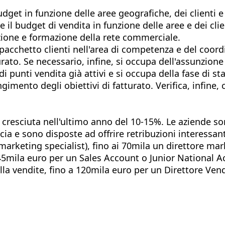
udget in funzione delle aree geografiche, dei clienti e
e il budget di vendita in funzione delle aree e dei cl
ezione e formazione della rete commerciale.
 pacchetto clienti nell'area di competenza e del coor
urato. Se necessario, infine, si occupa dell'assunzione
 punti vendita già attivi e si occupa della fase di star
mento degli obiettivi di fatturato. Verifica, infine,
è cresciuta nell'ultimo anno del 10-15%. Le aziende so
ia e sono disposte ad offrire retribuzioni interessanti
marketing specialist), fino ai 70mila un direttore mark
 45mila euro per un Sales Account o Junior National 
a vendite, fino a 120mila euro per un Direttore Vend