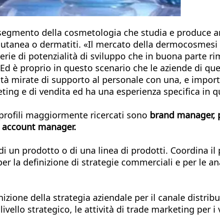
 segmento della cosmetologia che studia e produce art
anea o dermatiti. «Il mercato della dermocosmesi in 
serie di potenzialità di sviluppo che in buona parte 
i. Ed è proprio in questo scenario che le aziende di qu
ità mirate di supporto al personale con una, e impo
eting e di vendita ed ha una esperienza specifica in 
 profili maggiormente ricercati sono
brand manager, 
il account manager.
di un prodotto o di una linea di prodotti. Coordina il
er la definizione di strategie commerciali e per le an
nizione della strategia aziendale per il canale distrib
vello strategico, le attività di trade marketing per i v