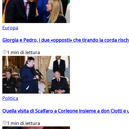
Europa
Giorgia e Pedro, i due «opposti» che tirando la corda risc
1 min di lettura
Politica
Quella visita di Scalfaro a Corleone insieme a don Ciotti e u
1 min di lettura