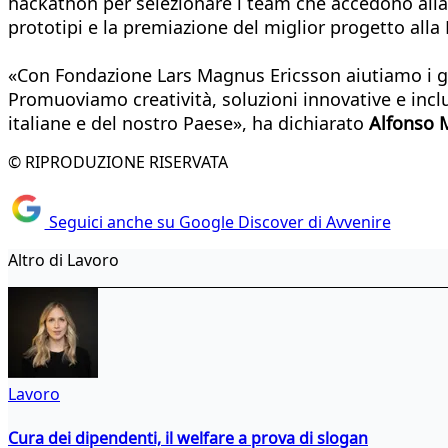
hackathon per selezionare i team che accedono alla P
prototipi e la premiazione del miglior progetto alla
«Con Fondazione Lars Magnus Ericsson aiutiamo i gio
Promuoviamo creatività, soluzioni innovative e inclu
italiane e del nostro Paese», ha dichiarato
Alfonso 
© RIPRODUZIONE RISERVATA
Seguici anche su Google Discover di Avvenire
Altro di Lavoro
Lavoro
Cura dei dipendenti, il welfare a prova di slogan