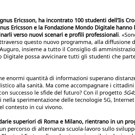
us Ericsson, ha incontrato 100 studenti dell’Iis Croc
us Ericsson e la Fondazione Mondo Digitale hanno lanc
narli verso nuovi scenari e profili professionali
. «Son
attraverso questo nuovo programma, alla diffusione 
 Auguro, insieme a tutto il Consiglio di amministraz
tale possa avvicinare tutti gli studenti che partec
che enormi quantità di informazioni superano distanz
ilistico alla sanità. Ma come accompagnare i cittadin
con successo le sfide del futuro? Con il progetto
5G4
 nella sperimentazione delle tecnologie 5G, Internet
el contesto in cui vivono.
condarie superiori di Roma e Milano, rientrano in un 
un percorso di alternanza scuola-lavoro sullo sviluppo