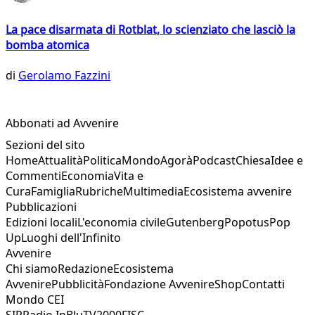
La pace disarmata di Rotblat, lo scienziato che lasciò la
bomba atomica
di
Gerolamo Fazzini
Abbonati ad Avvenire
Sezioni del sito
Home
Attualità
Politica
Mondo
Agorà
Podcast
Chiesa
Idee e
Commenti
Economia
Vita e
Cura
Famiglia
Rubriche
Multimedia
Ecosistema avvenire
Pubblicazioni
Edizioni locali
L'economia civile
Gutenberg
Popotus
Pop
Up
Luoghi dell'Infinito
Avvenire
Chi siamo
Redazione
Ecosistema
Avvenire
Pubblicità
Fondazione Avvenire
Shop
Contatti
Mondo CEI
SIR
Radio InBlu
TV2000
FISC