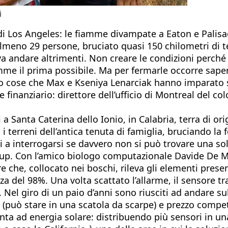
i
di Los Angeles: le fiamme divampate a Eaton e Palisa
so almeno 29 persone, bruciato quasi 150 chilometri di
va andare altrimenti. Non creare le condizioni perché
mme il prima possibile. Ma per fermarle occorre sapere
o cose che Max e Kseniya Lenarciak hanno imparato su
 finanziario: direttore dell’ufficio di Montreal del c
a Santa Caterina dello Ionio, in Calabria, terra di ori
terreni dell’antica tenuta di famiglia, bruciando la fo
nti a interrogarsi se davvero non si può trovare una s
rtup. Con l’amico biologo computazionale Davide De M
che, collocato nei boschi, rileva gli elementi presenti
zza del 98%. Una volta scattato l’allarme, il sensore t
. Nel giro di un paio d’anni sono riusciti ad andare 
può stare in una scatola da scarpe) e prezzo competi
nta ad energia solare: distribuendo più sensori in un