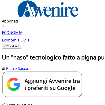
Abbonati
ECONOMIA
Economia Civile
Condividi
Un "naso" tecnologico fatto a pigna può
di
Pietro Saccò
3 min di lettura