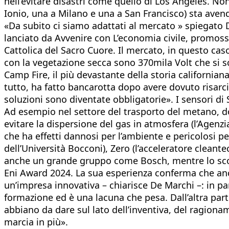
nell’evitare disastri come quello di Los Angeles. Non
Ionio, una a Milano e una a San Francisco) sta aven
«Da subito ci siamo adattati al mercato » spiegato De
lanciato da Avvenire con L’economia civile, promosso
Cattolica del Sacro Cuore. Il mercato, in questo cas
con la vegetazione secca sono 370mila Volt che si sca
Camp Fire, il più devastante della storia californiana
tutto, ha fatto bancarotta dopo avere dovuto risarci-
soluzioni sono diventate obbligatorie». I sensori d
Ad esempio nel settore del trasporto del metano, do
evitare la dispersione del gas in atmosfera (l’Agenzi
che ha effetti dannosi per l’ambiente e pericolosi per
dell’Università Bocconi), Zero (l’acceleratore cleant
anche un grande gruppo come Bosch, mentre lo scors
Eni Award 2024. La sua esperienza conferma che anch
un’impresa innovativa – chiarisce De Marchi –: in pa
formazione ed è una lacuna che pesa. Dall’altra par
abbiano da dare sul lato dell’inventiva, del ragiona
marcia in più».