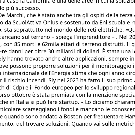
 a caso la California è una delle aree in cui la soluzi
do più successo.
 Marchi, che è stato anche tra gli ospiti della terza 
 da ScuolAttiva Onlus e sostenuto da Eni scuola e real
o, sta soprattutto nel mondo delle reti elettriche. «Q
ricano sul terreno – spiega l’imprenditore – . Nel 201
, con 85 morti e 62mila ettari di terreno distrutti. Il
re danni per oltre 30 miliardi di dollari. È stata una
i Sly hanno trovato anche altre applicazioni, sempre 
ve possono proporre soluzioni per il monitoraggio in 
a internazionale dell’Energia stima che ogni anno circ
 il rischio incendi. Sly nel 2023 ha fatto il suo primo
ech di Cdp) e il Fondo europeo per lo sviluppo regional
o ottobre è stata premiata con la menzione speciale 
e in Italia si può fare startup. « Lo diciamo chiaram
rticolare scarseggiano i fondi e mancano le conoscenz
te quando sono andato a Boston per frequentare Harv
mento, del trovare soluzioni. Quando vai sulle metric