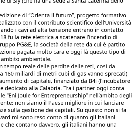
one di Sly (che ha una sede a Santa Caterina dello
edizione di “Orienta il futuro”, progetto formativo
izzato con il contributo scientifico dell’Università
uando i cavi ad alta tensione entrano in contatto
8 fu la rete elettrica a scatenare l’incendio di
 gruppo PG&E, la società della rete da cui è partito
 lezione pagata molto cara e oggi là questo tipo di
in ambito ambientale.
tempo reale delle perdite delle reti, così da
a 180 miliardi di metri cubi di gas vanno sprecati)
 aumento di capitale, finanziato da B4i (l’incubatore
e dedicato alla Calabria. Tra i partner oggi conta
“Eni Joule for Entrepreneurship” nell’ambito degli
ente: non siamo il Paese migliore in cui lanciare
e sulla gestione dei capitali. Su questo non si fa
ard mi sono reso conto di quanto gli italiani
he che contano davvero, gli italiani hanno una