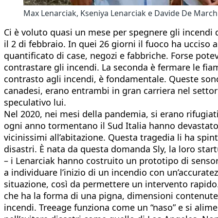
Max Lenarciak, Kseniya Lenarciak e Davide De March
Ci è voluto quasi un mese per spegnere gli incendi 
il 2 di febbraio. In quei 26 giorni il fuoco ha ucci
quantificato di case, negozi e fabbriche. Forse pote
contrastare gli incendi. La seconda è fermare le fia
contrasto agli incendi, è fondamentale. Queste son
canadesi, erano entrambi in gran carriera nel settore
speculativo lui.
Nel 2020, nei mesi della pandemia, si erano rifugiati 
ogni anno tormentano il Sud Italia hanno devastato i 
vicinissimi all’abitazione. Questa tragedia li ha spi
disastri. È nata da questa domanda Sly, la loro sta
– i Lenarciak hanno costruito un prototipo di sensore 
a individuare l’inizio di un incendio con un’accurate
situazione, così da permettere un intervento rapido
che ha la forma di una pigna, dimensioni contenute (
incendi. Treeage funziona come un “naso” e si alime