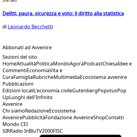
Delitti, paura, sicurezza e voto: il diritto alla statistica
di
Leonardo Becchetti
Abbonati ad Avvenire
Sezioni del sito
Home
Attualità
Politica
Mondo
Agorà
Podcast
Chiesa
Idee e
Commenti
Economia
Vita e
Cura
Famiglia
Rubriche
Multimedia
Ecosistema avvenire
Pubblicazioni
Edizioni locali
L'economia civile
Gutenberg
Popotus
Pop
Up
Luoghi dell'Infinito
Avvenire
Chi siamo
Redazione
Ecosistema
Avvenire
Pubblicità
Fondazione Avvenire
Shop
Contatti
Mondo CEI
SIR
Radio InBlu
TV2000
FISC