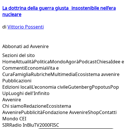
La dottrina della guerra giusta insostenibile nell’era
nucleare
di
Vittorio Possenti
Abbonati ad Avvenire
Sezioni del sito
Home
Attualità
Politica
Mondo
Agorà
Podcast
Chiesa
Idee e
Commenti
Economia
Vita e
Cura
Famiglia
Rubriche
Multimedia
Ecosistema avvenire
Pubblicazioni
Edizioni locali
L'economia civile
Gutenberg
Popotus
Pop
Up
Luoghi dell'Infinito
Avvenire
Chi siamo
Redazione
Ecosistema
Avvenire
Pubblicità
Fondazione Avvenire
Shop
Contatti
Mondo CEI
SIR
Radio InBlu
TV2000
FISC