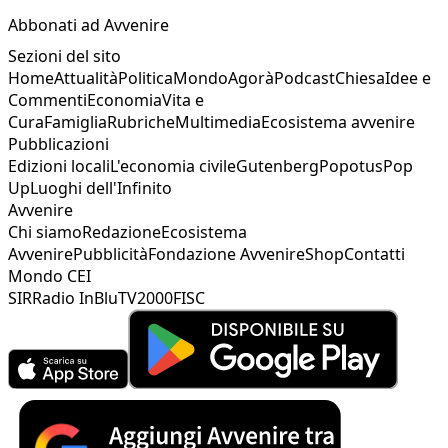
Abbonati ad Avvenire
Sezioni del sito
Home
Attualità
Politica
Mondo
Agorà
Podcast
Chiesa
Idee e
Commenti
Economia
Vita e
Cura
Famiglia
Rubriche
Multimedia
Ecosistema avvenire
Pubblicazioni
Edizioni locali
L'economia civile
Gutenberg
Popotus
Pop
Up
Luoghi dell'Infinito
Avvenire
Chi siamo
Redazione
Ecosistema
Avvenire
Pubblicità
Fondazione Avvenire
Shop
Contatti
Mondo CEI
SIR
Radio InBlu
TV2000
FISC