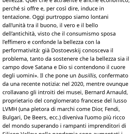
bellezza. Quel che è attraente è anche economico,
perché si offre e, per così dire, induce in
tentazione. Oggi purtroppo siamo lontani
dall’unità tra il buono, il vero e il bello
dell’antichità, visto che il consumismo sposa
l’effimero e confonde la bellezza con la
performatività: già Dostoevskij conosceva il
problema, tanto da sostenere che la bellezza sia il
campo dove Satana e Dio si contendono il cuore
degli uomini». Il che pone un
busillis,
confermato
da una recente notizia: nel 2020, mentre ovunque
crollavano gli introiti dei musei, Bernard Arnauld,
proprietario del conglomerato francese del lusso
LVMH (una pletora di marchi come Dior, Fendi,
Bulgari, De Beers, ecc.) diveniva l’uomo più ricco
del mondo superando i rampanti imprenditori di