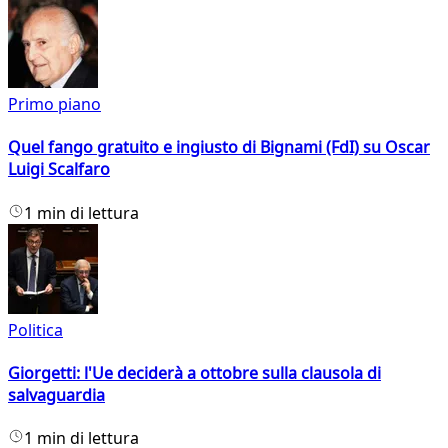
Primo piano
Quel fango gratuito e ingiusto di Bignami (FdI) su Oscar
Luigi Scalfaro
1 min di lettura
Politica
Giorgetti: l'Ue deciderà a ottobre sulla clausola di
salvaguardia
1 min di lettura