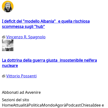
I deficit del "modello Albania" e quella rischiosa
scommessa sugli "hub"
di
Vincenzo R. Spagnolo
La dottrina della guerra giusta insostenibile nell’era
nucleare
di
Vittorio Possenti
Abbonati ad Avvenire
Sezioni del sito
Home
Attualità
Politica
Mondo
Agorà
Podcast
Chiesa
Idee e