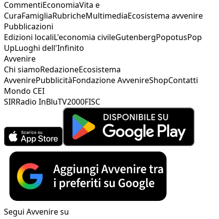
Commenti
Economia
Vita e
Cura
Famiglia
Rubriche
Multimedia
Ecosistema avvenire
Pubblicazioni
Edizioni locali
L'economia civile
Gutenberg
Popotus
Pop
Up
Luoghi dell'Infinito
Avvenire
Chi siamo
Redazione
Ecosistema
Avvenire
Pubblicità
Fondazione Avvenire
Shop
Contatti
Mondo CEI
SIR
Radio InBlu
TV2000
FISC
Segui Avvenire su