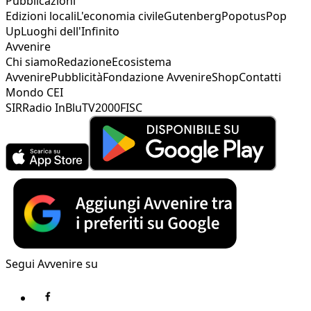
Pubblicazioni
Edizioni locali
L'economia civile
Gutenberg
Popotus
Pop
Up
Luoghi dell'Infinito
Avvenire
Chi siamo
Redazione
Ecosistema
Avvenire
Pubblicità
Fondazione Avvenire
Shop
Contatti
Mondo CEI
SIR
Radio InBlu
TV2000
FISC
Segui Avvenire su