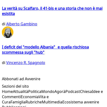
La verità su Scalfaro, il 41-bis e una storia che non è mai
esistita
di
Alberto Gambino
I deficit del "modello Albania" e quella rischiosa
scommessa sugli "hub"
di
Vincenzo R. Spagnolo
Abbonati ad Avvenire
Sezioni del sito
Home
Attualità
Politica
Mondo
Agorà
Podcast
Chiesa
Idee e
Commenti
Economia
Vita e
Cura
Famiglia
Rubriche
Multimedia
Ecosistema avvenire