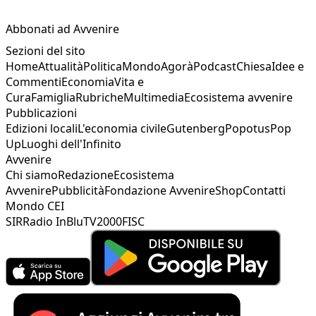
Abbonati ad Avvenire
Sezioni del sito
Home
Attualità
Politica
Mondo
Agorà
Podcast
Chiesa
Idee e
Commenti
Economia
Vita e
Cura
Famiglia
Rubriche
Multimedia
Ecosistema avvenire
Pubblicazioni
Edizioni locali
L'economia civile
Gutenberg
Popotus
Pop
Up
Luoghi dell'Infinito
Avvenire
Chi siamo
Redazione
Ecosistema
Avvenire
Pubblicità
Fondazione Avvenire
Shop
Contatti
Mondo CEI
SIR
Radio InBlu
TV2000
FISC