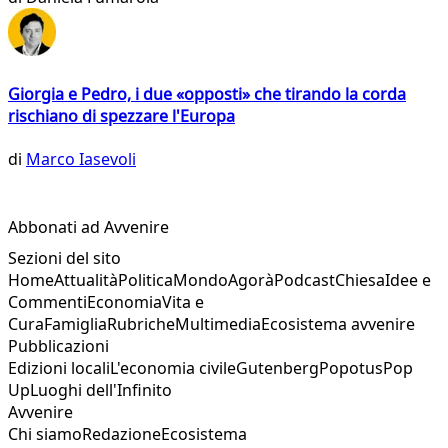
Giorgia e Pedro, i due «opposti» che tirando la corda
rischiano di spezzare l'Europa
di
Marco Iasevoli
Abbonati ad Avvenire
Sezioni del sito
Home
Attualità
Politica
Mondo
Agorà
Podcast
Chiesa
Idee e
Commenti
Economia
Vita e
Cura
Famiglia
Rubriche
Multimedia
Ecosistema avvenire
Pubblicazioni
Edizioni locali
L'economia civile
Gutenberg
Popotus
Pop
Up
Luoghi dell'Infinito
Avvenire
Chi siamo
Redazione
Ecosistema