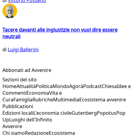
di
Vittorio Possenti
Tacere davanti alle ingiustizie non vuol dire essere
neutrali
di
Luigi Ballerini
Abbonati ad Avvenire
Sezioni del sito
Home
Attualità
Politica
Mondo
Agorà
Podcast
Chiesa
Idee e
Commenti
Economia
Vita e
Cura
Famiglia
Rubriche
Multimedia
Ecosistema avvenire
Pubblicazioni
Edizioni locali
L'economia civile
Gutenberg
Popotus
Pop
Up
Luoghi dell'Infinito
Avvenire
Chi siamo
Redazione
Ecosistema