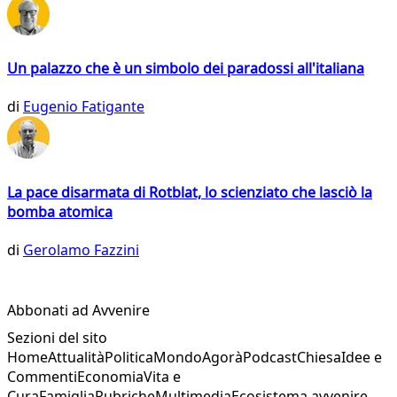
Un palazzo che è un simbolo dei paradossi all'italiana
di
Eugenio Fatigante
La pace disarmata di Rotblat, lo scienziato che lasciò la
bomba atomica
di
Gerolamo Fazzini
Abbonati ad Avvenire
Sezioni del sito
Home
Attualità
Politica
Mondo
Agorà
Podcast
Chiesa
Idee e
Commenti
Economia
Vita e
Cura
Famiglia
Rubriche
Multimedia
Ecosistema avvenire