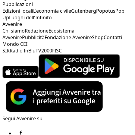
Pubblicazioni
Edizioni locali
L'economia civile
Gutenberg
Popotus
Pop
Up
Luoghi dell'Infinito
Avvenire
Chi siamo
Redazione
Ecosistema
Avvenire
Pubblicità
Fondazione Avvenire
Shop
Contatti
Mondo CEI
SIR
Radio InBlu
TV2000
FISC
Segui Avvenire su