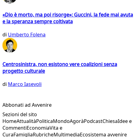
«Dio è morto, ma poi risorge»: Guccini, la fede mai avuta
e la speranza sempre coltivata
di
Umberto Folena
Centrosinistra, non esistono vere coalizioni senza
progetto culturale
di
Marco Iasevoli
Abbonati ad Avvenire
Sezioni del sito
Home
Attualità
Politica
Mondo
Agorà
Podcast
Chiesa
Idee e
Commenti
Economia
Vita e
Cura
Famiglia
Rubriche
Multimedia
Ecosistema avvenire