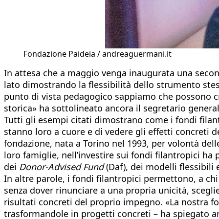
Fondazione Paideia / andreaguermani.it
In attesa che a maggio venga inaugurata una seconda
lato dimostrando la flessibilità dello strumento stes
punto di vista pedagogico sappiamo che possono cre
storica» ha sottolineato ancora il segretario general
Tutti gli esempi citati dimostrano come i fondi fila
stanno loro a cuore e di vedere gli effetti concreti
fondazione, nata a Torino nel 1993, per volontà dell
loro famiglie, nell’investire sui fondi filantropici 
dei
Donor-Advised Fund
(Daf), dei modelli flessibili
In altre parole, i fondi filantropici permettono, a c
senza dover rinunciare a una propria unicità, scegl
risultati concreti del proprio impegno. «La nostra 
trasformandole in progetti concreti – ha spiegato a