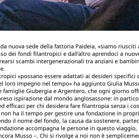
 nuova sede della fattoria Paideia, «siamo riusciti a
so dei fondi filantropici e dall’altro aprendoci a nuo
arsi scambi intergenerazionali tra anziani e bambin
e.
ntropici «possano essere adattati ai desideri specifi
 del loro impegno nel tempo» ha aggiunto Giulia Musso,
e famiglie Giubergia e Argentero, che ogni giorno offr
ha preso ispirazione dal mondo anglosassone: in partico
 ed efficaci per chi desidera fare filantropia senza i c
hi non ha il tempo per gestire una fondazione in propri
iendo il nome del fondo, la causa da sostenere, parte
fondazione accompagna le persone in questo viaggio, 
ncora Musso –. Chi si rivolge a noi non è sempliceme