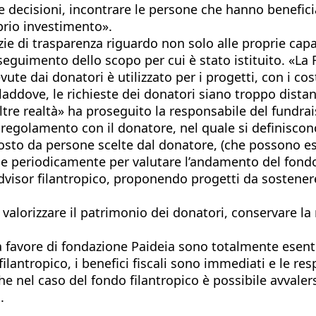
le decisioni, incontrare le persone che hanno benefic
prio investimento».
ie di trasparenza riguardo non solo alle proprie capac
seguimento dello scopo per cui è stato istituito. «L
vute dai donatori è utilizzato per i progetti, con i cos
 laddove, le richieste dei donatori siano troppo dist
ltre realtà» ha proseguito la responsabile del fundrai
un regolamento con il donatore, nel quale si definisco
sto da persone scelte dal donatore, (che possono es
sce periodicamente per valutare l’andamento del fondo
visor filantropico, proponendo progetti da sostenere 
alorizzare il patrimonio dei donatori, conservare la 
ni a favore di fondazione Paideia sono totalmente ese
 filantropico, i benefici fiscali sono immediati e le r
he nel caso del fondo filantropico è possibile avvale
.