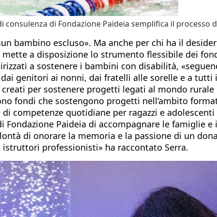
 consulenza di Fondazione Paideia semplifica il processo di
sun bambino escluso». Ma anche per chi ha il deside
ette a disposizione lo strumento flessibile dei fondi
dirizzati a sostenere i bambini con disabilità, «segu
i genitori ai nonni, dai fratelli alle sorelle e a tutti
i creati per sostenere progetti legati al mondo rurale 
i sono fondi che sostengono progetti nell’ambito forma
di competenze quotidiane per ragazzi e adolescenti e al
 di Fondazione Paideia di accompagnare le famiglie e i 
volontà di onorare la memoria e la passione di un don
istruttori professionisti» ha raccontato Serra.