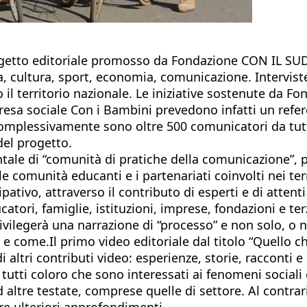
ogetto editoriale promosso da Fondazione CON IL SUD 
a, cultura, sport, economia, comunicazione. Interviste,
 il territorio nazionale. Le iniziative sostenute da F
resa sociale Con i Bambini prevedono infatti un refere
Complessivamente sono oltre 500 comunicatori da tutta
del progetto.
ntale di “comunità di pratiche della comunicazione”,
 le comunità educanti e i partenariati coinvolti nei 
ipativo, attraverso il contributo di esperti e di atte
catori, famiglie, istituzioni, imprese, fondazioni e te
vilegerà una narrazione di “processo” e non solo, o no
 e come.Il primo video editoriale dal titolo “Quello c
 altri contributi video: esperienze, storie, racconti 
utti coloro che sono interessati ai fenomeni sociali e 
altre testate, comprese quelle di settore. Al contrario
e ulteriori approfondimenti.