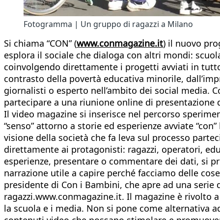
Fotogramma | Un gruppo di ragazzi a Milano
Si chiama “CON” (
www.conmagazine.it
) il nuovo pr
esplora il sociale che dialoga con altri mondi: scuol
coinvolgendo direttamente i progetti avviati in tutto
contrasto della povertà educativa minorile, dall’imp
giornalisti o esperto nell’ambito dei social media. 
partecipare a una riunione online di presentazione 
Il video magazine si inserisce nel percorso sperime
“senso” attorno a storie ed esperienze avviate “con”
visione della società che fa leva sul processo partec
direttamente ai protagonisti: ragazzi, operatori, edu
esperienze, presentare o commentare dei dati, si pri
narrazione utile a capire perché facciamo delle cose
presidente di Con i Bambini, che apre ad una serie di
ragazzi.www.conmagazine.it. Il magazine è rivolto a t
la scuola e i media. Non si pone come alternativa ad 
contenuti video che possano stimolare e promuover