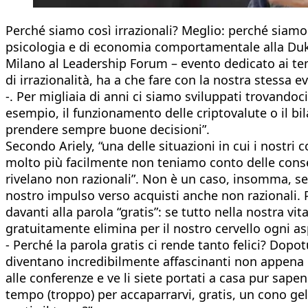
Perché siamo così irrazionali? Meglio: perché siamo 
psicologia e di economia comportamentale alla Duke
Milano al Leadership Forum – evento dedicato ai tem
di irrazionalità, ha a che fare con la nostra stessa
-. Per migliaia di anni ci siamo sviluppati trovandoc
esempio, il funzionamento delle criptovalute o il b
prendere sempre buone decisioni”.
Secondo Ariely, “una delle situazioni in cui i nostr
molto più facilmente non teniamo conto delle conse
rivelano non razionali”. Non è un caso, insomma, se
nostro impulso verso acquisti anche non razionali. 
davanti alla parola “gratis”: se tutto nella nostra v
gratuitamente elimina per il nostro cervello ogni asp
- Perché la parola gratis ci rende tanto felici? Dop
diventano incredibilmente affascinanti non appena 
alle conferenze e ve li siete portati a casa pur sape
tempo (troppo) per accaparrarvi, gratis, un cono g