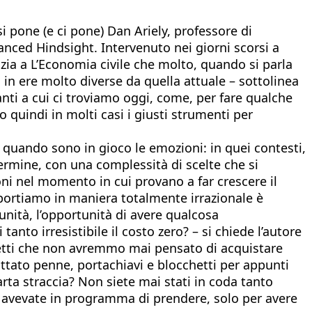
i pone (e ci pone) Dan Ariely, professore di
ced Hindsight. Intervenuto nei giorni scorsi a
ia a L’Economia civile che molto, quando si parla
 in ere molto diverse da quella attuale – sottolinea
anti a cui ci troviamo oggi, come, per fare qualche
quindi in molti casi i giusti strumenti per
è quando sono in gioco le emozioni: in quei contesti,
rmine, con una complessità di scelte che si
ni nel momento in cui provano a far crescere il
mportiamo in maniera totalmente irrazionale è
tunità, l’opportunità di avere qualcosa
anto irresistibile il costo zero? – si chiede l’autore
oggetti che non avremmo mai pensato di acquistare
ttato penne, portachiavi e blocchetti per appunti
carta straccia? Non siete mai stati in coda tanto
n avevate in programma di prendere, solo per avere