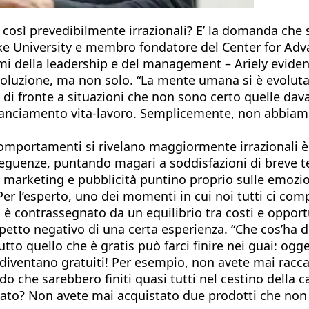
così prevedibilmente irrazionali? E’ la domanda che s
 University e membro fondatore del Center for Advan
i della leadership e del management – Ariely evidenz
 evoluzione, ma non solo. “La mente umana si è evoluta
i di fronte a situazioni che non sono certo quelle dav
ilanciamento vita-lavoro. Semplicemente, non abbiamo 
i comportamenti si rivelano maggiormente irrazionali 
guenze, puntando magari a soddisfazioni di breve te
 marketing e pubblicità puntino proprio sulle emozio
Per l’esperto, uno dei momenti in cui noi tutti ci co
ita è contrassegnato da un equilibrio tra costi e oppor
etto negativo di una certa esperienza. “Che cos’ha di t
otutto quello che è gratis può farci finire nei guai: 
diventano gratuiti! Per esempio, non avete mai racca
ndo che sarebbero finiti quasi tutti nel cestino della 
elato? Non avete mai acquistato due prodotti che no