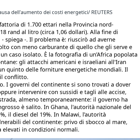
 causa dell'aumento dei costi energetici/ REUTERS
ttoria di 1.700 ettari nella Provincia nord-
rand al litro (circa 1,06 dollari). Alla fine di
- spiega -. Il problema è: riuscirò ad averne
ccolto con meno carburante di quello che gli serve e
 un caso isolato. È la fotografia di un’Africa popolata
tane: gli attacchi americani e israeliani all'Iran
un quinto delle forniture energetiche mondiali. Il
l conflitto.
to. I governi del continente si sono trovati a dover
oppure intervenire con sussidi e tagli alle accise,
da strada, almeno temporaneamente: il governo ha
'ingrosso è salito. In Ghana, l'autorità nazionale del
%, il diesel del 19%. In Malawi, l’autorità
lnerabili del continente: privo di sbocco al mare,
 elevati in condizioni normali.