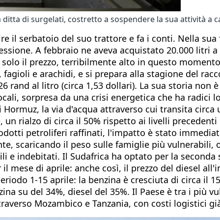
ditta di surgelati, costretto a sospendere la sua attività a
 serbatoio del suo trattore e fa i conti. Nella sua fa
sione. A febbraio ne aveva acquistato 20.000 litri a 18 
 solo il prezzo, terribilmente alto in questo momento 
 fagioli e arachidi, e si prepara alla stagione del ra
 rand al litro (circa 1,53 dollari). La sua storia non è
ali, sorpresa da una crisi energetica che ha radici lon
 Hormuz, la via d'acqua attraverso cui transita circa 
un rialzo di circa il 50% rispetto ai livelli precedenti i
rodotti petroliferi raffinati, l'impatto è stato immedia
nte, scaricando il peso sulle famiglie più vulnerabili, 
ili e indebitati. Il Sudafrica ha optato per la secon
r il mese di aprile: anche così, il prezzo del diesel all
eriodo 1-15 aprile: la benzina è cresciuta di circa il 15
na su del 34%, diesel del 35%. Il Paese è tra i più vu
raverso Mozambico e Tanzania, con costi logistici già