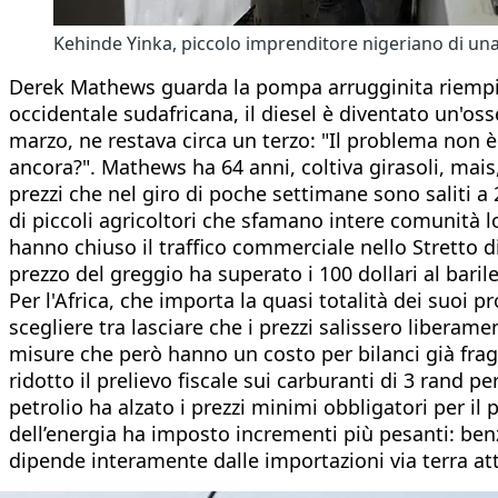
Kehinde Yinka, piccolo imprenditore nigeriano di una 
Derek Mathews guarda la pompa arrugginita riempire il
occidentale sudafricana, il diesel è diventato un'osses
marzo, ne restava circa un terzo: "Il problema non è
ancora?". Mathews ha 64 anni, coltiva girasoli, mais,
prezzi che nel giro di poche settimane sono saliti a 26
di piccoli agricoltori che sfamano intere comunità loc
hanno chiuso il traffico commerciale nello Stretto di
prezzo del greggio ha superato i 100 dollari al barile, 
Per l'Africa, che importa la quasi totalità dei suoi p
scegliere tra lasciare che i prezzi salissero liberame
misure che però hanno un costo per bilanci già frag
ridotto il prelievo fiscale sui carburanti di 3 rand pe
petrolio ha alzato i prezzi minimi obbligatori per il p
dell’energia ha imposto incrementi più pesanti: benzi
dipende interamente dalle importazioni via terra att