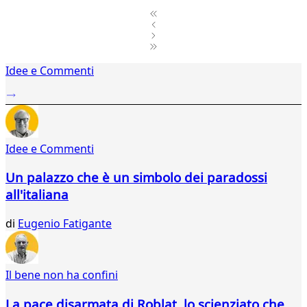
1
Idee e Commenti
2
...
851
852
853
Idee e Commenti
854
855
Un palazzo che è un simbolo dei paradossi
856
all'italiana
857
858
di
Eugenio Fatigante
859
860
861
862
Il bene non ha confini
863
864
La pace disarmata di Roblat, lo scienziato che