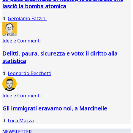
865
lasciò la bomba atomica
866
867
di
Gerolamo Fazzini
868
869
870
Idee e Commenti
871
872
Delitti, paura, sicurezza e voto: il diritto alla
873
statistica
874
875
di
Leonardo Becchetti
876
877
Idee e Commenti
Gli immigrati eravamo noi, a Marcinelle
di
Luca Mazza
NEWSLETTER