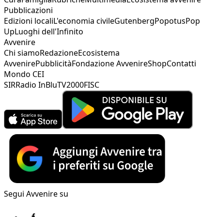
Pubblicazioni
Edizioni locali
L'economia civile
Gutenberg
Popotus
Pop
Up
Luoghi dell'Infinito
Avvenire
Chi siamo
Redazione
Ecosistema
Avvenire
Pubblicità
Fondazione Avvenire
Shop
Contatti
Mondo CEI
SIR
Radio InBlu
TV2000
FISC
Segui Avvenire su