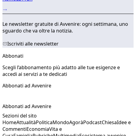
Le newsletter gratuite di Avvenire: ogni settimana, uno
sguardo che va oltre la notizia.
Iscriviti alle newsletter
Abbonati
Scegli l’abbonamento più adatto alle tue esigenze e
accedi ai servizi a te dedicati
Abbonati ad Avvenire
Abbonati ad Avvenire
Sezioni del sito
Home
Attualità
Politica
Mondo
Agorà
Podcast
Chiesa
Idee e
Commenti
Economia
Vita e
Cura
Famiglia
Rubriche
Multimedia
Ecosistema avvenire