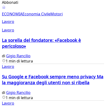
Abbonati
Economia
ECONOMIA
Economia Civile
Motori
Lavoro
Lavoro
La sorella del fondatore: «Facebook è
pericoloso»
di
Gigio Rancilio
1 min di lettura
Lavoro
Su Google e Facebook sempre meno privacy Ma
la maggioranza degli utenti non si ribella
di
Gigio Rancilio
1 min di lettura
Lavoro