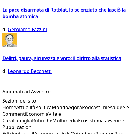
La pace disarmata di Rotblat, lo scienziato che lasciò la
bomba atomica
di
Gerolamo Fazzini
Delitti, paura, sicurezza e voto: il diritto alla statistica
di
Leonardo Becchetti
Abbonati ad Avvenire
Sezioni del sito
Home
Attualità
Politica
Mondo
Agorà
Podcast
Chiesa
Idee e
Commenti
Economia
Vita e
Cura
Famiglia
Rubriche
Multimedia
Ecosistema avvenire
Pubblicazioni
Edizioni locali
L'economia civile
Gutenberg
Popotus
Pop