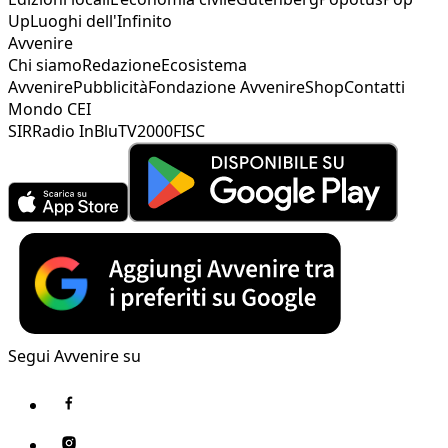
Up
Luoghi dell'Infinito
Avvenire
Chi siamo
Redazione
Ecosistema
Avvenire
Pubblicità
Fondazione Avvenire
Shop
Contatti
Mondo CEI
SIR
Radio InBlu
TV2000
FISC
Segui Avvenire su