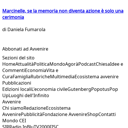
Marcinelle, se la memoria non diventa azione è solo una
cerimonia
di
Daniela Fumarola
Abbonati ad Avvenire
Sezioni del sito
Home
Attualità
Politica
Mondo
Agorà
Podcast
Chiesa
Idee e
Commenti
Economia
Vita e
Cura
Famiglia
Rubriche
Multimedia
Ecosistema avvenire
Pubblicazioni
Edizioni locali
L'economia civile
Gutenberg
Popotus
Pop
Up
Luoghi dell'Infinito
Avvenire
Chi siamo
Redazione
Ecosistema
Avvenire
Pubblicità
Fondazione Avvenire
Shop
Contatti
Mondo CEI
SIR
Radio InBlu
TV2000
FISC