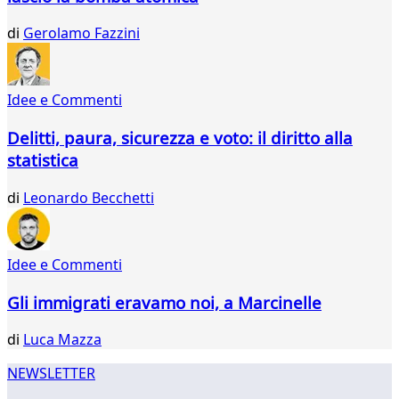
868
869
di
Gerolamo Fazzini
870
871
872
Idee e Commenti
873
874
Delitti, paura, sicurezza e voto: il diritto alla
875
statistica
876
877
di
Leonardo Becchetti
Idee e Commenti
Gli immigrati eravamo noi, a Marcinelle
di
Luca Mazza
NEWSLETTER