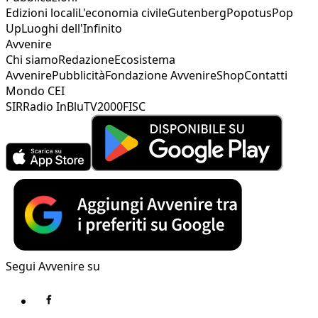
Edizioni locali
L'economia civile
Gutenberg
Popotus
Pop
Up
Luoghi dell'Infinito
Avvenire
Chi siamo
Redazione
Ecosistema
Avvenire
Pubblicità
Fondazione Avvenire
Shop
Contatti
Mondo CEI
SIR
Radio InBlu
TV2000
FISC
Segui Avvenire su