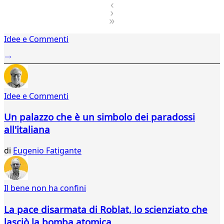
1
Idee e Commenti
2
...
853
854
855
Idee e Commenti
856
857
Un palazzo che è un simbolo dei paradossi
858
all'italiana
859
860
di
Eugenio Fatigante
861
862
863
864
Il bene non ha confini
865
866
La pace disarmata di Roblat, lo scienziato che
867
lasciò la bomba atomica