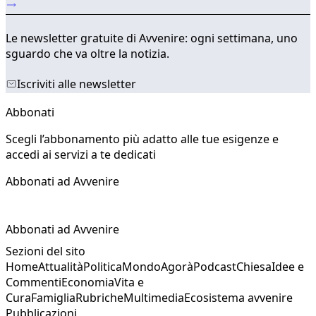
Le newsletter gratuite di Avvenire: ogni settimana, uno
sguardo che va oltre la notizia.
Iscriviti alle newsletter
Abbonati
Scegli l’abbonamento più adatto alle tue esigenze e
accedi ai servizi a te dedicati
Abbonati ad Avvenire
Abbonati ad Avvenire
Sezioni del sito
Home
Attualità
Politica
Mondo
Agorà
Podcast
Chiesa
Idee e
Commenti
Economia
Vita e
Cura
Famiglia
Rubriche
Multimedia
Ecosistema avvenire
Pubblicazioni