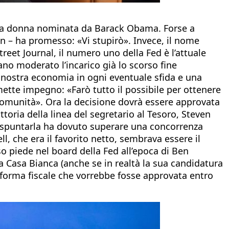
 alla donna nominata da Barack Obama. Forse a
en – ha promesso: «Vi stupirò». Invece, il nome
reet Journal, il numero uno della Fed è l’attuale
ano moderato l’incarico già lo scorso fine
a nostra economia in ogni eventuale sfida e una
mette impegno: «Farò tutto il possibile per ottenere
 comunità». Ora la decisione dovrà essere approvata
toria della linea del segretario al Tesoro, Steven
er spuntarla ha dovuto superare una concorrenza
ll, che era il favorito netto, sembrava essere il
so piede nel board della Fed all’epoca di Ben
a Casa Bianca (anche se in realtà la sua candidatura
forma fiscale che vorrebbe fosse approvata entro