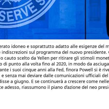
siderato idoneo e soprattutto adatto alle esigenze de
e indiscrezioni sul programma del nuovo presidente. C
 cauto scelto da Yellen per ritirare gli stimoli monet
 di punto alla volta fino al 2020, in modo da asciugar
urante i suoi cinque anni alla Fed, finora Powell si è r
 e senza mai deviare dalle comunicazioni ufficiali del
, disse a giugno. E se continuerà a crescere come nell
tte adesso, riassumono il piano d’azione del neo pres