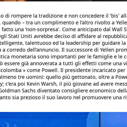
so di rompere la tradizione e non concedere il 'bis'
 quando – tra un complimento e l’altro rivolto a Yell
 fatto una 'non-sorpresa'. Come anticipato dal Wall St
li Stati Uniti avrebbe deciso di affidare al repubblic
telligente, talentuoso ed la leadership per guidare l
a corredo dell’annuncio. Il successore di Yellen pro
litica monetaria sono importanti per le famiglie e le
essere già annoverata a tutti gli effetti come una vit
 «colomba » come Powell. Il presidente incaricato p
o almeno tre uomini: quello più gettonato, oltre a Powe
ity; c’era poi Kevin Warsh, il più giovane ad avere mes
i Goldman Sachs diventato consigliere economico dell
to sia prezioso il suo lavoro nel promuovere una ri