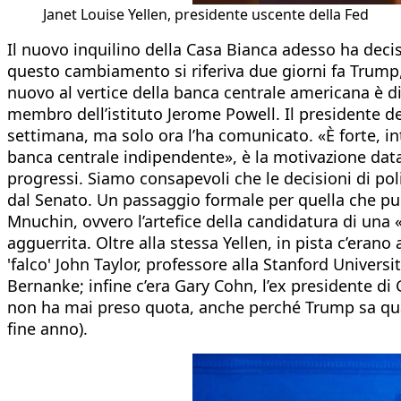
Janet Louise Yellen, presidente uscente della Fed
Il nuovo inquilino della Casa Bianca adesso ha deci
questo cambiamento si riferiva due giorni fa Trump,
nuovo al vertice della banca centrale americana è di
membro dell’istituto Jerome Powell. Il presidente deg
settimana, ma solo ora l’ha comunicato. «È forte, in
banca centrale indipendente», è la motivazione data 
progressi. Siamo consapevoli che le decisioni di po
dal Senato. Un passaggio formale per quella che può 
Mnuchin, ovvero l’artefice della candidatura di una
agguerrita. Oltre alla stessa Yellen, in pista c’eran
'falco' John Taylor, professore alla Stanford Univers
Bernanke; infine c’era Gary Cohn, l’ex presidente d
non ha mai preso quota, anche perché Trump sa quan
fine anno).