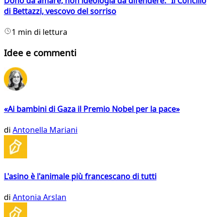
Dono da amare, non ideologia da difendere. Il Concilio
di Bettazzi, vescovo del sorriso
1 min di lettura
Idee e commenti
«Ai bambini di Gaza il Premio Nobel per la pace»
di
Antonella Mariani
L'asino è l'animale più francescano di tutti
di
Antonia Arslan