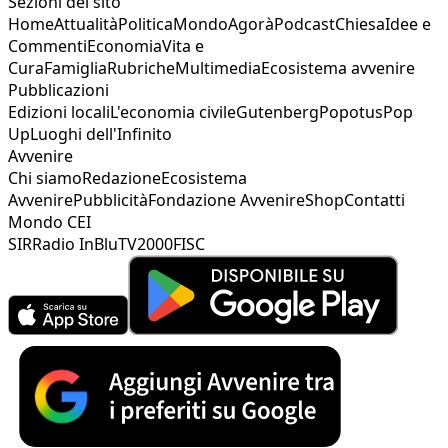
Sezioni del sito
Home
Attualità
Politica
Mondo
Agorà
Podcast
Chiesa
Idee e
Commenti
Economia
Vita e
Cura
Famiglia
Rubriche
Multimedia
Ecosistema avvenire
Pubblicazioni
Edizioni locali
L'economia civile
Gutenberg
Popotus
Pop
Up
Luoghi dell'Infinito
Avvenire
Chi siamo
Redazione
Ecosistema
Avvenire
Pubblicità
Fondazione Avvenire
Shop
Contatti
Mondo CEI
SIR
Radio InBlu
TV2000
FISC