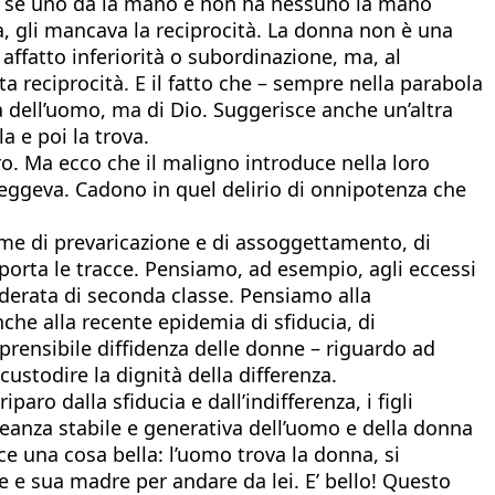
é: se uno dà la mano e non ha nessuno la mano
za, gli mancava la reciprocità. La donna non è una
affatto inferiorità o subordinazione, ma, al
reciprocità. E il fatto che – sempre nella parabola
 dell’uomo, ma di Dio. Suggerisce anche un’altra
a e poi la trova.
loro. Ma ecco che il maligno introduce nella loro
oteggeva. Cadono in quel delirio di onnipotenza che
orme di prevaricazione e di assoggettamento, di
porta le tracce. Pensiamo, ad esempio, agli eccessi
iderata di seconda classe. Pensiamo alla
he alla recente epidemia di sfiducia, di
mprensibile diffidenza delle donne – riguardo ad
ustodire la dignità della differenza.
ro dalla sfiducia e dall’indifferenza, i figli
leanza stabile e generativa dell’uomo e della donna
ce una cosa bella: l’uomo trova la donna, si
 e sua madre per andare da lei. E’ bello! Questo