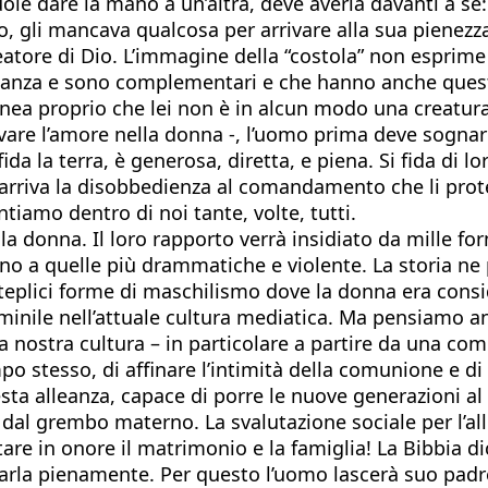
ole dare la mano a un’altra, deve averla davanti a s
omo, gli mancava qualcosa per arrivare alla sua pienez
eatore di Dio. L’immagine della “costola” non esprime 
anza e sono complementari e che hanno anche questa 
nea proprio che lei non è in alcun modo una creatura
vare l’amore nella donna -, l’uomo prima deve sognarl
fida la terra, è generosa, diretta, e piena. Si fida di 
ine, arriva la disobbedienza al comandamento che li pr
tiamo dentro di noi tante, volte, tutti.
 la donna. Il loro rapporto verrà insidiato da mille f
no a quelle più drammatiche e violente. La storia ne 
olteplici forme di maschilismo dove la donna era cons
inile nell’attuale cultura mediatica. Ma pensiamo anc
lla nostra cultura – in particolare a partire da una co
 stesso, di affinare l’intimità della comunione e di c
 alleanza, capace di porre le nuove generazioni al ripa
dal grembo materno. La svalutazione sociale per l’al
re in onore il matrimonio e la famiglia! La Bibbia di
arla pienamente. Per questo l’uomo lascerà suo padre