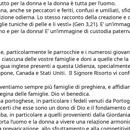
utto per la donna e la donna è tutta per l’uomo.
a, anche se peccatori e feriti, confusi e umiliati, sfi
ione odierna. Lo stesso racconto della creazione e d
lie tuniche di pelle e li vestì» (Gen 3,21). E’ un’imm
uomo e per la donna! E’ un’immagine di custodia pater
ese, particolarmente le parrocchie e i numerosi giova
iascuna delle vostre famiglie e doni a quelle che la v
ingua inglese presenti a questa Udienza, specialmente
appone, Canada e Stati Uniti. Il Signore Risorto vi co
Diventiamo sempre più famiglie di preghiera, e affidia
gina delle famiglie. Dio vi benedica.
ua portoghese, in particolare i fedeli venuti da Portoga
, ‎in ‎particolare a quelli ‎provenienti dalla Giordania
orta l’uomo e la donna a vivere una relazione armoni
prevaricazione, allo sfruttamento e alla competitività