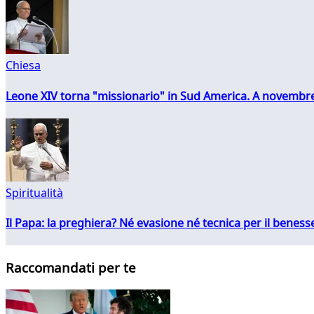
Chiesa
Leone XIV torna "missionario" in Sud America. A novembre
Spiritualità
Il Papa: la preghiera? Né evasione né tecnica per il ben
Raccomandati per te