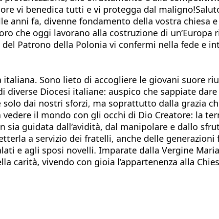
ore ‎vi ‎benedica tutti e vi ‎protegga dal maligno!‎‎Sal
ille anni fa, divenne fondamento della vostra chiesa e
oro che oggi lavorano alla costruzione di un’Europa rin
e del Patrono della Polonia vi confermi nella fede e in
 italiana. Sono lieto di accogliere le giovani suore r
di diverse Diocesi italiane: auspico che sappiate dare
lo dai nostri sforzi, ma soprattutto dalla grazia che
a vedere il mondo con gli occhi di Dio Creatore: la ter
n sia guidata dall’avidità, dal manipolare e dallo sfru
etterla a servizio dei fratelli, anche delle generazioni 
lati e agli sposi novelli. Imparate dalla Vergine Ma
ella carità, vivendo con gioia l’appartenenza alla Chies