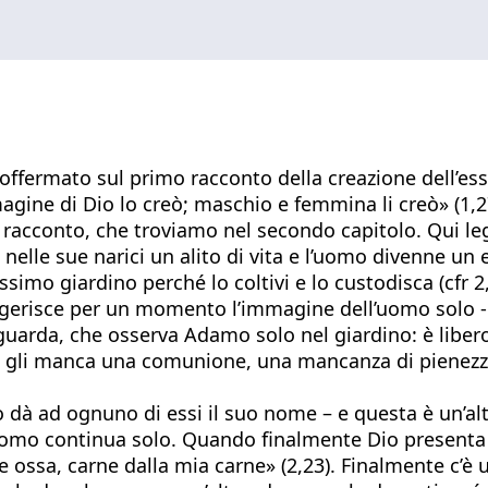
soffermato sul primo racconto della creazione dell’es
agine di Dio lo creò; maschio e femmina li creò» (1,2
 racconto, che troviamo nel secondo capitolo. Qui leg
elle sue narici un alito di vita e l’uomo divenne un es
imo giardino perché lo coltivi e lo custodisca (cfr 2,
suggerisce per un momento l’immagine dell’uomo solo -
o guarda, che osserva Adamo solo nel giardino: è libe
gli manca una comunione, una mancanza di pienezza.
mo dà ad ognuno di essi il suo nome – e questa è un’al
L’uomo continua solo. Quando finalmente Dio presenta
 mie ossa, carne dalla mia carne» (2,23). Finalmente c