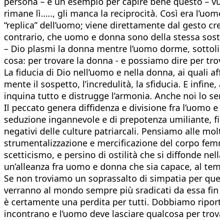
persona – è un esempio per capire bene questo – vu
rimane lì….., gli manca la reciprocità. Così era l’u
“replica” dell’uomo; viene direttamente dal gesto cr
contrario, che uomo e donna sono della stessa sost
– Dio plasmi la donna mentre l’uomo dorme, sottoli
cosa: per trovare la donna - e possiamo dire per tro
La fiducia di Dio nell’uomo e nella donna, ai quali af
mente il sospetto, l’incredulità, la sfiducia. E inf
inquina tutto e distrugge l’armonia. Anche noi lo sen
Il peccato genera diffidenza e divisione fra l’uomo e
seduzione ingannevole e di prepotenza umiliante, fi
negativi delle culture patriarcali. Pensiamo alle m
strumentalizzazione e mercificazione del corpo femm
scetticismo, e persino di ostilità che si diffonde ne
un’alleanza fra uomo e donna che sia capace, al tempo
Se non troviamo un soprassalto di simpatia per questa
verranno al mondo sempre più sradicati da essa fin 
è certamente una perdita per tutti. Dobbiamo riporta
incontrano e l’uomo deve lasciare qualcosa per trov