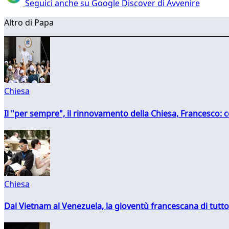
Seguici anche su Google Discover di Avvenire
Altro di Papa
Chiesa
Il "per sempre", il rinnovamento della Chiesa, Francesco: co
Chiesa
Dal Vietnam al Venezuela, la gioventù francescana di tutto