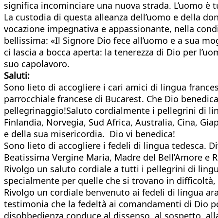
significa incominciare una nuova strada. L’uomo è t
La custodia di questa alleanza dell’uomo e della donn
vocazione impegnativa e appassionante, nella condiz
bellissima: «Il Signore Dio fece all’uomo e a sua mog
ci lascia a bocca aperta: la tenerezza di Dio per l’
suo capolavoro.
Saluti:
Sono lieto di accogliere i cari amici di lingua franc
parrocchiale francese di Bucarest. Che Dio benedica c
pellegrinaggio!Saluto cordialmente i pellegrini di l
Finlandia, Norvegia, Sud Africa, Australia, Cina, Gi
e della sua misericordia. Dio vi benedica!
Sono lieto di accogliere i fedeli di lingua tedesca. 
Beatissima Vergine Maria, Madre del Bell’Amore e Re
Rivolgo un saluto cordiale a tutti i pellegrini di ling
Rivolgo un cordiale benvenuto ai fedeli di lingua araba
testimonia che la fedeltà ai comandamenti di Dio p
disobbedienza conduce al dissenso, al sospetto, alla 