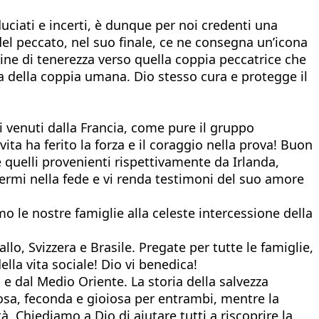
duciati e incerti, è dunque per noi credenti una
el peccato, nel suo finale, ce ne consegna un’icona
agine di tenerezza verso quella coppia peccatrice che
na della coppia umana. Dio stesso cura e protegge il
ni venuti dalla Francia, come pure il gruppo
ita ha ferito la forza e il coraggio nella prova! Buon
 quelli provenienti rispettivamente da Irlanda,
nfermi nella fede e vi renda testimoni del suo amore
mo le nostre famiglie alla celeste intercessione della
llo, Svizzera e Brasile. Pregate per tutte le famiglie,
 e dal ‎Medio ‎Oriente. La storia della salvezza
osa, feconda e gioiosa per entrambi, mentre la
. Chiediamo a Dio di aiutare tutti a riscoprire la