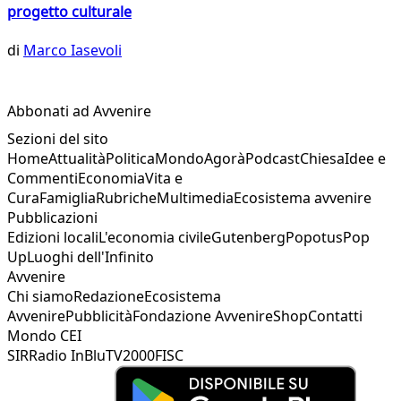
progetto culturale
di
Marco Iasevoli
Abbonati ad Avvenire
Sezioni del sito
Home
Attualità
Politica
Mondo
Agorà
Podcast
Chiesa
Idee e
Commenti
Economia
Vita e
Cura
Famiglia
Rubriche
Multimedia
Ecosistema avvenire
Pubblicazioni
Edizioni locali
L'economia civile
Gutenberg
Popotus
Pop
Up
Luoghi dell'Infinito
Avvenire
Chi siamo
Redazione
Ecosistema
Avvenire
Pubblicità
Fondazione Avvenire
Shop
Contatti
Mondo CEI
SIR
Radio InBlu
TV2000
FISC