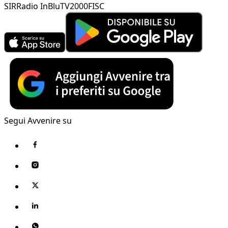
SIR
Radio InBlu
TV2000
FISC
Segui Avvenire su