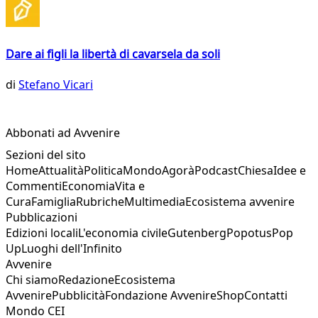
Dare ai figli la libertà di cavarsela da soli
di
Stefano Vicari
Abbonati ad Avvenire
Sezioni del sito
Home
Attualità
Politica
Mondo
Agorà
Podcast
Chiesa
Idee e
Commenti
Economia
Vita e
Cura
Famiglia
Rubriche
Multimedia
Ecosistema avvenire
Pubblicazioni
Edizioni locali
L'economia civile
Gutenberg
Popotus
Pop
Up
Luoghi dell'Infinito
Avvenire
Chi siamo
Redazione
Ecosistema
Avvenire
Pubblicità
Fondazione Avvenire
Shop
Contatti
Mondo CEI