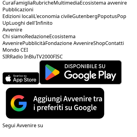
Cura
Famiglia
Rubriche
Multimedia
Ecosistema avvenire
Pubblicazioni
Edizioni locali
L'economia civile
Gutenberg
Popotus
Pop
Up
Luoghi dell'Infinito
Avvenire
Chi siamo
Redazione
Ecosistema
Avvenire
Pubblicità
Fondazione Avvenire
Shop
Contatti
Mondo CEI
SIR
Radio InBlu
TV2000
FISC
Segui Avvenire su