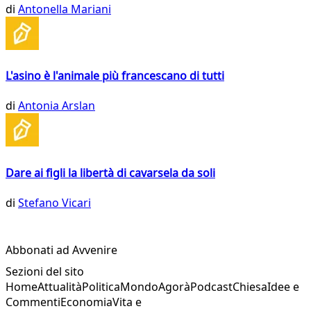
di
Antonella Mariani
L'asino è l'animale più francescano di tutti
di
Antonia Arslan
Dare ai figli la libertà di cavarsela da soli
di
Stefano Vicari
Abbonati ad Avvenire
Sezioni del sito
Home
Attualità
Politica
Mondo
Agorà
Podcast
Chiesa
Idee e
Commenti
Economia
Vita e