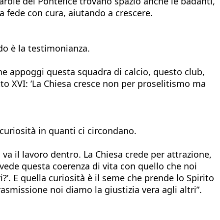
 parole del Pontefice trovano spazio anche le badanti,
a fede con cura, aiutando a crescere.
o è la testimonianza.
che appoggi questa squadra di calcio, questo club,
tto XVI: ‘La Chiesa cresce non per proselitismo ma
o curiosità in quanti ci circondano.
i va il lavoro dentro. La Chiesa crede per attrazione,
i vede questa coerenza di vita con quello che noi
?’. E quella curiosità è il seme che prende lo Spirito
trasmissione noi diamo la giustizia vera agli altri”.