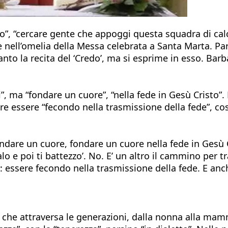
mo”, “cercare gente che appoggi questa squadra di cal
e nell’omelia della Messa celebrata a Santa Marta. Pa
tanto la recita del ‘Credo’, ma si esprime in esso. Barb
ni”, ma “fondare un cuore”, “nella fede in Gesù Cris
ire essere “fecondo nella trasmissione della fede”, cos
ndare un cuore, fondare un cuore nella fede in Gesù C
o e poi ti battezzo’. No. E’ un altro il cammino per t
o: essere fecondo nella trasmissione della fede. E anc
e che attraversa le generazioni, dalla nonna alla mam