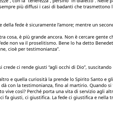
zze”, con la “tenerezza”, persino “in dialetto”. Nelle
empre più diffusi i casi di badanti che trasmettono l
 della fede è sicuramente l’amore; mentre un second
altra cosa, è più grande ancora. Non è cercare gente 
fede non va il proselitismo. Bene lo ha detto Benede
one, cioè per testimonianza”.
 si crede ci rende giusti “agli occhi di Dio”, suscitand
ltro e quella curiosità la prende lo Spirito Santo e gl
si dà con la testimonianza, fino al martirio. Quando s
vive così? Perché porta una vita di servizio agli altri
 fa giusti, ci giustifica. La fede ci giustifica e nella 