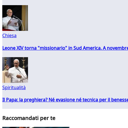
Chiesa
Leone XIV torna "missionario" in Sud America. A novembre
Spiritualità
Il Papa: la preghiera? Né evasione né tecnica per il ben
Raccomandati per te