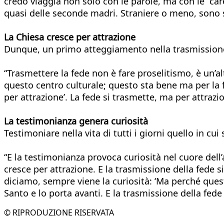
credo viaggia non solo con le parole, ma con le “care
quasi delle seconde madri. Straniere o meno, sono s
La Chiesa cresce per attrazione
Dunque, un primo atteggiamento nella trasmissione
“Trasmettere la fede non è fare proselitismo, è un’
questo centro culturale; questo sta bene ma per la 
per attrazione’. La fede si trasmette, ma per attrazi
La testimonianza genera curiosità
Testimoniare nella vita di tutti i giorni quello in cui
“E la testimonianza provoca curiosità nel cuore dell’a
cresce per attrazione. E la trasmissione della fede 
diciamo, sempre viene la curiosità: ‘Ma perché questo 
Santo e lo porta avanti. E la trasmissione della fede ci
© RIPRODUZIONE RISERVATA