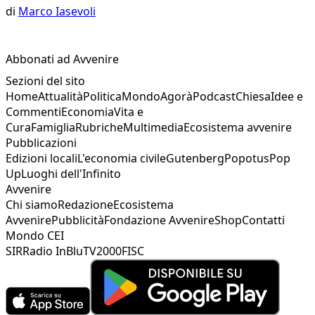
di
Marco Iasevoli
Abbonati ad Avvenire
Sezioni del sito
Home
Attualità
Politica
Mondo
Agorà
Podcast
Chiesa
Idee e
Commenti
Economia
Vita e
Cura
Famiglia
Rubriche
Multimedia
Ecosistema avvenire
Pubblicazioni
Edizioni locali
L'economia civile
Gutenberg
Popotus
Pop
Up
Luoghi dell'Infinito
Avvenire
Chi siamo
Redazione
Ecosistema
Avvenire
Pubblicità
Fondazione Avvenire
Shop
Contatti
Mondo CEI
SIR
Radio InBlu
TV2000
FISC