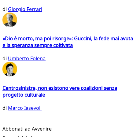
di
Giorgio Ferrari
«Dio è morto, ma poi risorge»: Guccini, la fede mai avuta
e la speranza sempre coltivata
di
Umberto Folena
Centrosinistra, non esistono vere coalizioni senza
progetto culturale
di
Marco Iasevoli
Abbonati ad Avvenire