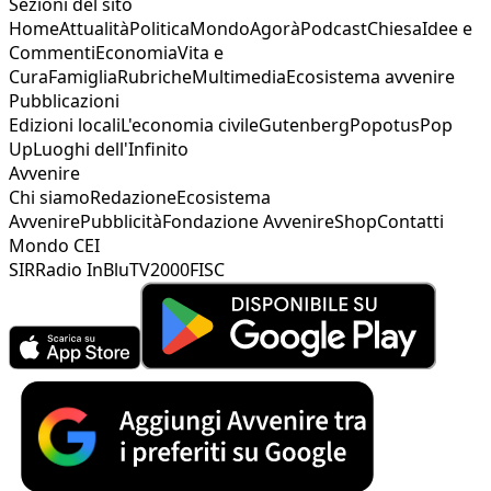
Sezioni del sito
Home
Attualità
Politica
Mondo
Agorà
Podcast
Chiesa
Idee e
Commenti
Economia
Vita e
Cura
Famiglia
Rubriche
Multimedia
Ecosistema avvenire
Pubblicazioni
Edizioni locali
L'economia civile
Gutenberg
Popotus
Pop
Up
Luoghi dell'Infinito
Avvenire
Chi siamo
Redazione
Ecosistema
Avvenire
Pubblicità
Fondazione Avvenire
Shop
Contatti
Mondo CEI
SIR
Radio InBlu
TV2000
FISC