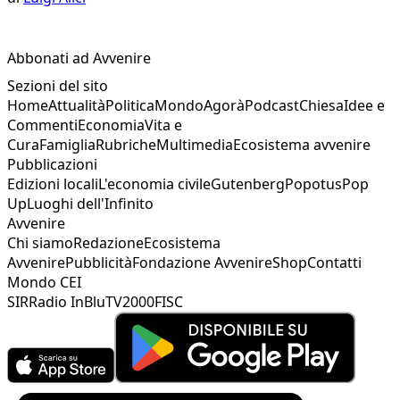
Abbonati ad Avvenire
Sezioni del sito
Home
Attualità
Politica
Mondo
Agorà
Podcast
Chiesa
Idee e
Commenti
Economia
Vita e
Cura
Famiglia
Rubriche
Multimedia
Ecosistema avvenire
Pubblicazioni
Edizioni locali
L'economia civile
Gutenberg
Popotus
Pop
Up
Luoghi dell'Infinito
Avvenire
Chi siamo
Redazione
Ecosistema
Avvenire
Pubblicità
Fondazione Avvenire
Shop
Contatti
Mondo CEI
SIR
Radio InBlu
TV2000
FISC