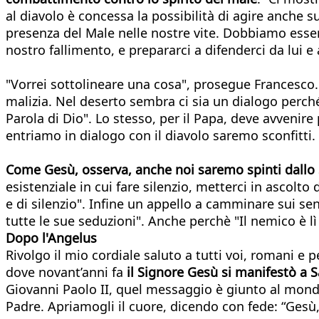
al diavolo è concessa la possibilità di agire anche s
presenza del Male nelle nostre vite. Dobbiamo esser
nostro fallimento, e prepararci a difenderci da lui e 
"Vorrei sottolineare una cosa", prosegue Francesco
malizia. Nel deserto sembra ci sia un dialogo perch
Parola di Dio". Lo stesso, per il Papa, deve avvenire
entriamo in dialogo con il diavolo saremo sconfitti. 
Come Gesù, osserva, anche noi saremo spinti dallo 
esistenziale in cui fare silenzio, metterci in ascolt
e di silenzio". Infine un appello a camminare sui se
tutte le sue seduzioni". Anche perchè "Il nemico è l
Dopo l'Angelus
Rivolgo il mio cordiale saluto a tutti voi, romani e pe
dove novant’anni fa
il Signore Gesù si manifestò a 
Giovanni Paolo II, quel messaggio è giunto al mondo 
Padre. Apriamogli il cuore, dicendo con fede: “Gesù,