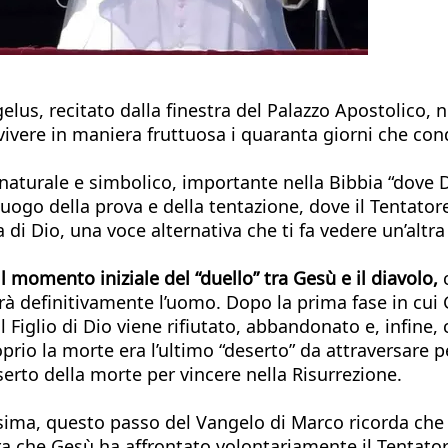
gelus, recitato dalla finestra del Palazzo Apostolico,
 vivere in maniera fruttuosa i quaranta giorni che co
naturale e simbolico, importante nella Bibbia “dove D
luogo della prova e della tentazione, dove il Tentatore
di Dio, una voce alternativa che ti fa vedere un’altra 
il momento iniziale del “duello” tra Gesù e il diavolo,
c
rà definitivamente l’uomo. Dopo la prima fase in cui 
 Figlio di Dio viene rifiutato, abbandonato e, infine,
roprio la morte era l’ultimo “deserto” da attraversare
serto della morte per vincere nella Risurrezione.
esima, questo passo del Vangelo di Marco ricorda che l
ra che Gesù ha affrontato volontariamente il Tentato