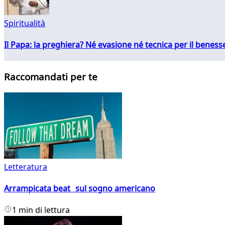
Spiritualità
Il Papa: la preghiera? Né evasione né tecnica per il ben
Raccomandati per te
Letteratura
Arrampicata beat sul sogno americano
1 min di lettura