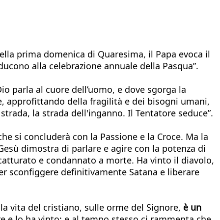
 nella prima domenica di Quaresima, il Papa evoca il
nducono alla celebrazione annuale della Pasqua”.
io parla al cuore dell’uomo, e dove sgorga la
, approfittando della fragilità e dei bisogni umani,
strada, la strada dell'inganno. Il Tentatore seduce”.
he si concluderà con la Passione e la Croce. Ma la
Gesù dimostra di parlare e agire con la potenza di
 catturato e condannato a morte. Ha vinto il diavolo,
 per sconfiggere definitivamente Satana e liberare
a vita del cristiano, sulle orme del Signore,
è un
re e lo ha vinto; e al tempo stesso ci rammenta che