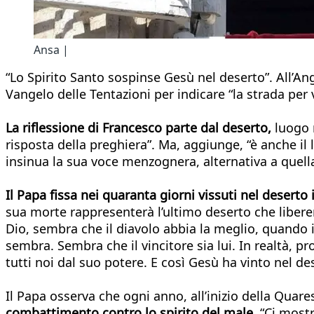
Ansa |
“Lo Spirito Santo sospinse Gesù nel deserto”. All’An
Vangelo delle Tentazioni per indicare “la strada per
La riflessione di Francesco parte dal deserto,
luogo 
risposta della preghiera”. Ma, aggiunge, “è anche il 
insinua la sua voce menzognera, alternativa a quella 
Il Papa fissa nei quaranta giorni vissuti nel deserto 
sua morte rappresenterà l’ultimo deserto che libere
Dio, sembra che il diavolo abbia la meglio, quando il
sembra. Sembra che il vincitore sia lui. In realtà, p
tutti noi dal suo potere. E così Gesù ha vinto nel de
Il Papa osserva che ogni anno, all’inizio della Quar
combattimento contro lo spirito del male
. “Ci most