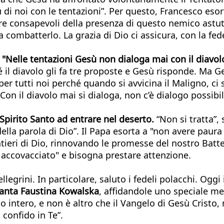
u di noi con le tentazioni”. Per questo, Francesco esor
e consapevoli della presenza di questo nemico astuto
a combatterlo. La grazia di Dio ci assicura, con la fede
.
"Nelle tentazioni Gesù non dialoga mai con il diavol
é il diavolo gli fa tre proposte e Gesù risponde. Ma 
 per tutti noi perché quando si avvicina il Maligno, c
Con il diavolo mai si dialoga, non c’è dialogo possibi
Spirito Santo ad entrare nel deserto.
“Non si tratta”,
o della parola di Dio”. Il Papa esorta a "non avere pau
ntieri di Dio, rinnovando le promesse del nostro Batte
ì accovacciato" e bisogna prestare attenzione.
llegrini. In particolare, saluto i fedeli polacchi. Oggi
Santa Faustina Kowalska
, affidandole uno speciale m
intero, e non è altro che il Vangelo di Gesù Cristo, 
 confido in Te”.