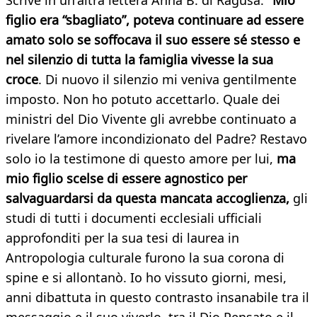
Scrive in un'altra lettera Anna B. di Ragusa: "
Mio
figlio era “sbagliato”, poteva continuare ad essere
amato solo se soffocava il suo essere sé stesso e
nel silenzio di tutta la famiglia vivesse la sua
croce
. Di nuovo il silenzio mi veniva gentilmente
imposto. Non ho potuto accettarlo. Quale dei
ministri del Dio Vivente gli avrebbe continuato a
rivelare l’amore incondizionato del Padre? Restavo
solo io la testimone di questo amore per lui,
ma
mio figlio scelse di essere agnostico per
salvaguardarsi da questa mancata accoglienza,
gli
studi di tutti i documenti ecclesiali ufficiali
approfonditi per la sua tesi di laurea in
Antropologia culturale furono la sua corona di
spine e si allontanò. Io ho vissuto giorni, mesi,
anni dibattuta in questo contrasto insanabile tra il