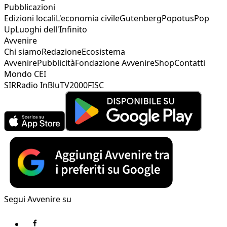
Pubblicazioni
Edizioni locali
L'economia civile
Gutenberg
Popotus
Pop
Up
Luoghi dell'Infinito
Avvenire
Chi siamo
Redazione
Ecosistema
Avvenire
Pubblicità
Fondazione Avvenire
Shop
Contatti
Mondo CEI
SIR
Radio InBlu
TV2000
FISC
Segui Avvenire su