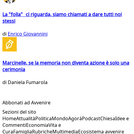
La "folla" ci riguarda, siamo chiamati a dare tutti noi
stessi
di
Enrico Giovannini
Marcinelle, se la memoria non diventa azione è solo una
cerimonia
di
Daniela Fumarola
Abbonati ad Avvenire
Sezioni del sito
Home
Attualità
Politica
Mondo
Agorà
Podcast
Chiesa
Idee e
Commenti
Economia
Vita e
Cura
Famiglia
Rubriche
Multimedia
Ecosistema avvenire