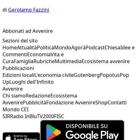
di
Gerolamo Fazzini
Abbonati ad Avvenire
Sezioni del sito
Home
Attualità
Politica
Mondo
Agorà
Podcast
Chiesa
Idee e
Commenti
Economia
Vita e
Cura
Famiglia
Rubriche
Multimedia
Ecosistema avvenire
Pubblicazioni
Edizioni locali
L'economia civile
Gutenberg
Popotus
Pop
Up
Luoghi dell'Infinito
Avvenire
Chi siamo
Redazione
Ecosistema
Avvenire
Pubblicità
Fondazione Avvenire
Shop
Contatti
Mondo CEI
SIR
Radio InBlu
TV2000
FISC