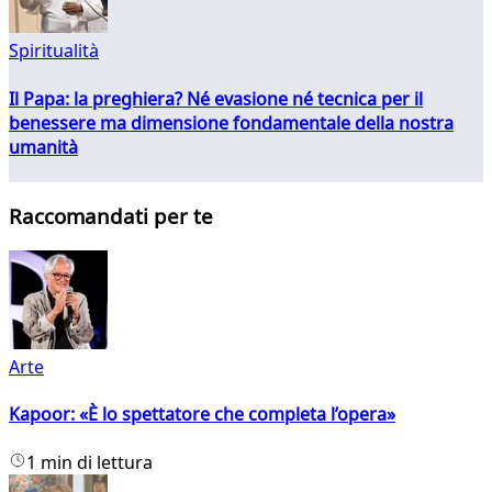
Spiritualità
Il Papa: la preghiera? Né evasione né tecnica per il
benessere ma dimensione fondamentale della nostra
umanità
Raccomandati per te
Arte
Kapoor: «È lo spettatore che completa l’opera»
1 min di lettura