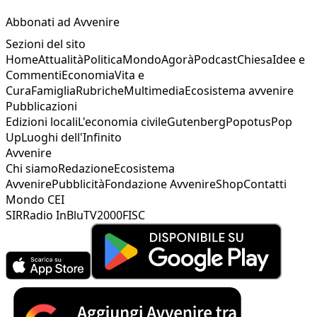
Abbonati ad Avvenire
Sezioni del sito
Home
Attualità
Politica
Mondo
Agorà
Podcast
Chiesa
Idee e
Commenti
Economia
Vita e
Cura
Famiglia
Rubriche
Multimedia
Ecosistema avvenire
Pubblicazioni
Edizioni locali
L'economia civile
Gutenberg
Popotus
Pop
Up
Luoghi dell'Infinito
Avvenire
Chi siamo
Redazione
Ecosistema
Avvenire
Pubblicità
Fondazione Avvenire
Shop
Contatti
Mondo CEI
SIR
Radio InBlu
TV2000
FISC