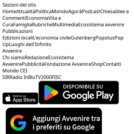
Sezioni del sito
Home
Attualità
Politica
Mondo
Agorà
Podcast
Chiesa
Idee e
Commenti
Economia
Vita e
Cura
Famiglia
Rubriche
Multimedia
Ecosistema avvenire
Pubblicazioni
Edizioni locali
L'economia civile
Gutenberg
Popotus
Pop
Up
Luoghi dell'Infinito
Avvenire
Chi siamo
Redazione
Ecosistema
Avvenire
Pubblicità
Fondazione Avvenire
Shop
Contatti
Mondo CEI
SIR
Radio InBlu
TV2000
FISC