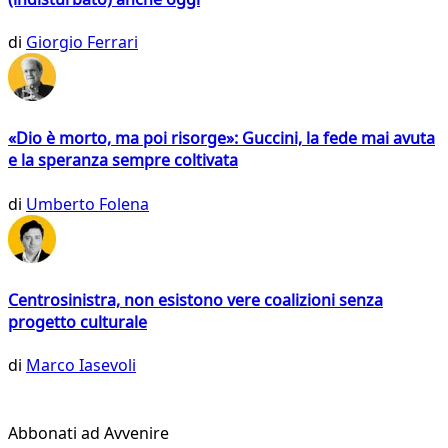
di
Giorgio Ferrari
«Dio è morto, ma poi risorge»: Guccini, la fede mai avuta
e la speranza sempre coltivata
di
Umberto Folena
Centrosinistra, non esistono vere coalizioni senza
progetto culturale
di
Marco Iasevoli
Abbonati ad Avvenire