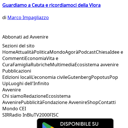
Guardiamo a Ceuta e ricordiamoci della Vlora
di
Marco Impagliazzo
Abbonati ad Avvenire
Sezioni del sito
Home
Attualità
Politica
Mondo
Agorà
Podcast
Chiesa
Idee e
Commenti
Economia
Vita e
Cura
Famiglia
Rubriche
Multimedia
Ecosistema avvenire
Pubblicazioni
Edizioni locali
L'economia civile
Gutenberg
Popotus
Pop
Up
Luoghi dell'Infinito
Avvenire
Chi siamo
Redazione
Ecosistema
Avvenire
Pubblicità
Fondazione Avvenire
Shop
Contatti
Mondo CEI
SIR
Radio InBlu
TV2000
FISC