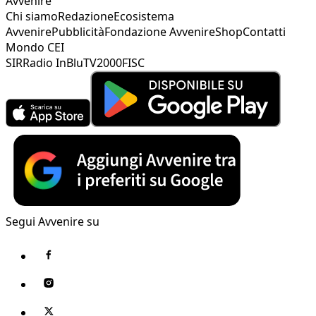
Avvenire
Chi siamo
Redazione
Ecosistema
Avvenire
Pubblicità
Fondazione Avvenire
Shop
Contatti
Mondo CEI
SIR
Radio InBlu
TV2000
FISC
Segui Avvenire su