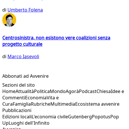
di
Umberto Folena
Centrosinistra, non esistono vere coalizioni senza
progetto culturale
di
Marco Iasevoli
Abbonati ad Avvenire
Sezioni del sito
Home
Attualità
Politica
Mondo
Agorà
Podcast
Chiesa
Idee e
Commenti
Economia
Vita e
Cura
Famiglia
Rubriche
Multimedia
Ecosistema avvenire
Pubblicazioni
Edizioni locali
L'economia civile
Gutenberg
Popotus
Pop
Up
Luoghi dell'Infinito