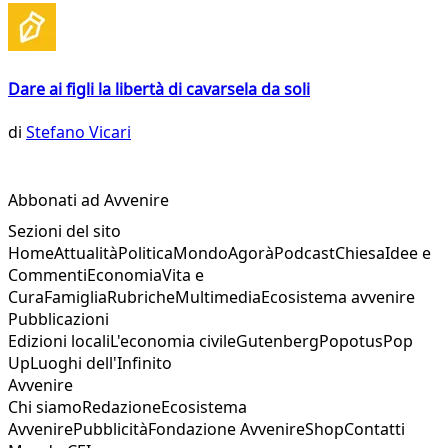
Dare ai figli la libertà di cavarsela da soli
di
Stefano Vicari
Abbonati ad Avvenire
Sezioni del sito
Home
Attualità
Politica
Mondo
Agorà
Podcast
Chiesa
Idee e
Commenti
Economia
Vita e
Cura
Famiglia
Rubriche
Multimedia
Ecosistema avvenire
Pubblicazioni
Edizioni locali
L'economia civile
Gutenberg
Popotus
Pop
Up
Luoghi dell'Infinito
Avvenire
Chi siamo
Redazione
Ecosistema
Avvenire
Pubblicità
Fondazione Avvenire
Shop
Contatti