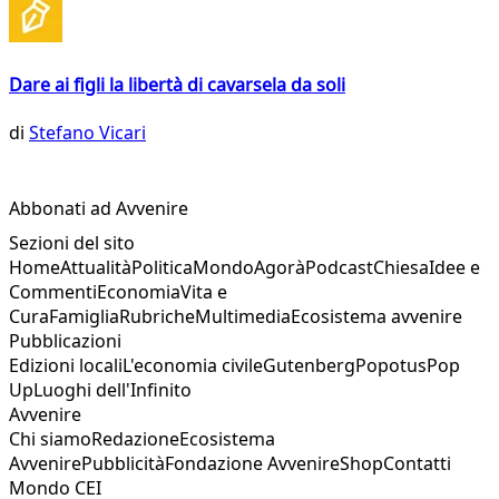
Dare ai figli la libertà di cavarsela da soli
di
Stefano Vicari
Abbonati ad Avvenire
Sezioni del sito
Home
Attualità
Politica
Mondo
Agorà
Podcast
Chiesa
Idee e
Commenti
Economia
Vita e
Cura
Famiglia
Rubriche
Multimedia
Ecosistema avvenire
Pubblicazioni
Edizioni locali
L'economia civile
Gutenberg
Popotus
Pop
Up
Luoghi dell'Infinito
Avvenire
Chi siamo
Redazione
Ecosistema
Avvenire
Pubblicità
Fondazione Avvenire
Shop
Contatti
Mondo CEI