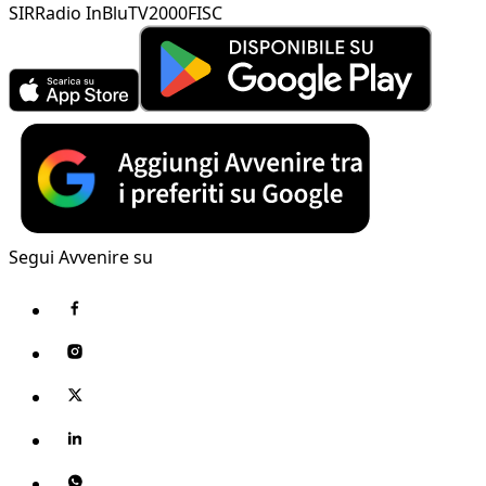
SIR
Radio InBlu
TV2000
FISC
Segui Avvenire su